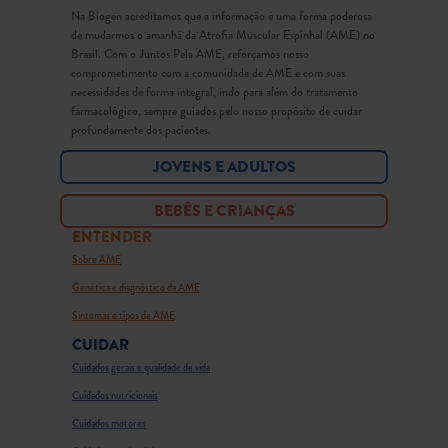
Na Biogen acreditamos que a informação é uma forma poderosa
de mudarmos o amanhã da Atrofia Muscular Espinhal (AME) no
Brasil. Com o Juntos Pela AME, reforçamos nosso
comprometimento com a comunidade de AME e com suas
necessidades de forma integral, indo para além do tratamento
farmacológico, sempre guiados pelo nosso propósito de cuidar
profundamente dos pacientes.
JOVENS E ADULTOS
BEBÊS E CRIANÇAS
ENTENDER
Sobre AME
Genética e diagnóstico da AME
Sintomas e tipos de AME
CUIDAR
Cuidados gerais e qualidade de vida
Cuidados nutricionais
Cuidados motores