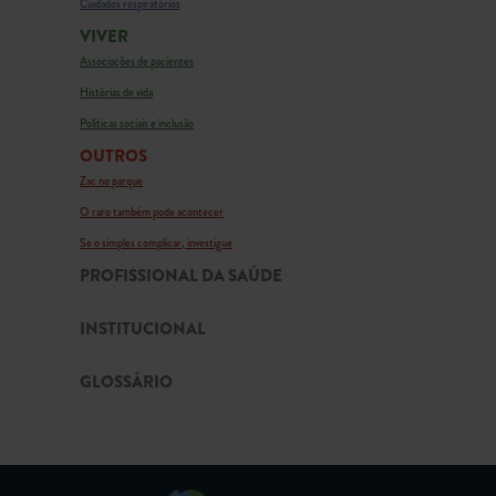
Cuidados respiratórios
VIVER
Associações de pacientes
Histórias de vida
Políticas sociais e inclusão
OUTROS
Zac no parque
O raro também pode acontecer
Se o simples complicar, investigue
PROFISSIONAL DA SAÚDE
INSTITUCIONAL
GLOSSÁRIO