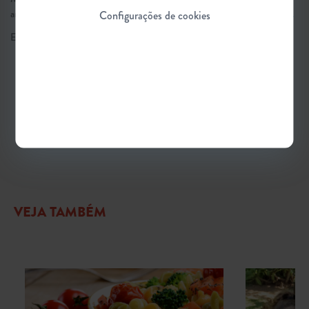
amanhã.
Clique para baixar o Guia gratuitamente e disponível na íntegra.
Configurações de cookies
Em dúvida sobre algum termo desta matéria?
Confira o glossário
.
#TiposDeAtrofiaMuscularEspinhal
#QualidadeDeVida #CuidadosComAME
VEJA TAMBÉM