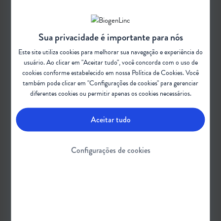
ENTENDER
Sobre AME
Sua privacidade é importante para nós
Genética e diagnóstico da AME
Sintomas e tipos de AME
Este site utiliza cookies para melhorar sua navegação e experiência do
CUIDAR
usuário. Ao clicar em "Aceitar tudo", você concorda com o uso de
cookies conforme estabelecido em nossa
Política de Cookies
. Você
Cuidados gerais e qualidade de vida
também pode clicar em "Configurações de cookies" para gerenciar
Cuidados nutricionais
diferentes cookies ou permitir apenas os cookies necessários.
Cuidados motores
Cuidados respiratórios
Aceitar tudo
VIVER
Associações de pacientes
Configurações de cookies
Histórias de vida
Políticas sociais e inclusão
OUTROS
Zac no parque
O raro também pode acontecer