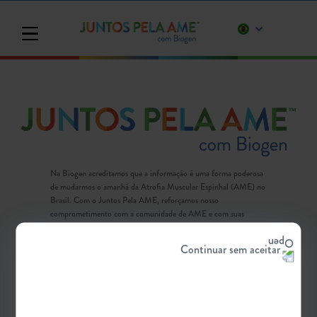
Toggle navigation
Na Biogen acreditamos que a informação é uma forma poderosa
de mudarmos o amanhã da Atrofia Muscular Espinhal (AME) no
Brasil. Com o Juntos Pela AME, reforçamos nosso
comprometimento com a comunidade de AME e com suas
necessidades de forma integral, indo para além do tratamento
farmacológico, sempre guiados pelo nosso propósito de cuidar
Continuar sem aceitar
profundamente dos pacientes.
JOVENS E ADULTOS
BEBÊS E CRIANÇAS