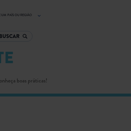
 UM PAÍS OU REGIÃO
TE
onheça boas práticas!