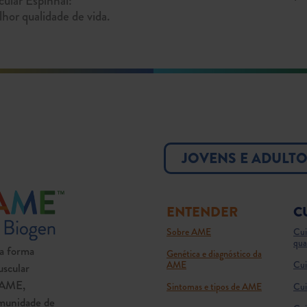
ular Espinhal:
or qualidade de vida.
JOVENS E ADULT
ENTENDER
C
Sobre AME
Cui
qua
a forma
Genética e diagnóstico da
AME
Cui
scular
a AME,
Sintomas e tipos de AME
Cui
munidade de