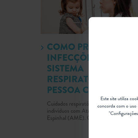
COMO PREVENIR
INFECÇÕES NO
SISTEMA
RESPIRATÓRIO DA
PESSOA COM AME
Este site utiliza c
Cuidados respiratórios são essenciais par
concorda com o uso 
indivíduos com Atrofia Muscular
"Configurações 
Espinhal (AME). Conheça alguns deles