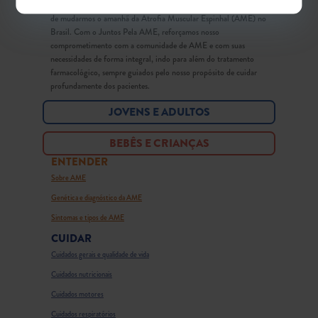
Na Biogen acreditamos que a informação é uma forma poderosa
de mudarmos o amanhã da Atrofia Muscular Espinhal (AME) no
Brasil. Com o Juntos Pela AME, reforçamos nosso
comprometimento com a comunidade de AME e com suas
necessidades de forma integral, indo para além do tratamento
farmacológico, sempre guiados pelo nosso propósito de cuidar
profundamente dos pacientes.
JOVENS E ADULTOS
BEBÊS E CRIANÇAS
ENTENDER
Sobre AME
Genética e diagnóstico da AME
Sintomas e tipos de AME
CUIDAR
Cuidados gerais e qualidade de vida
Cuidados nutricionais
Cuidados motores
Cuidados respiratórios