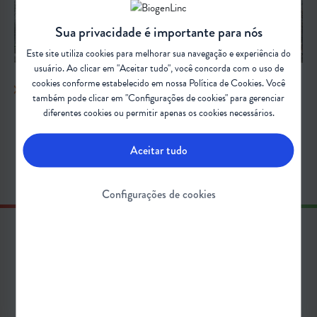
Sua privacidade é importante para nós
Este site utiliza cookies para melhorar sua navegação e experiência do
usuário. Ao clicar em "Aceitar tudo", você concorda com o uso de
cookies conforme estabelecido em nossa
Política de Cookies
. Você
SINTOMAS DA AME
também pode clicar em "Configurações de cookies" para gerenciar
Conheça os subtipos da Atrofia Muscular Espinhal e quais os sintomas
diferentes cookies ou permitir apenas os cookies necessários.
clínicos
Aceitar tudo
Configurações de cookies