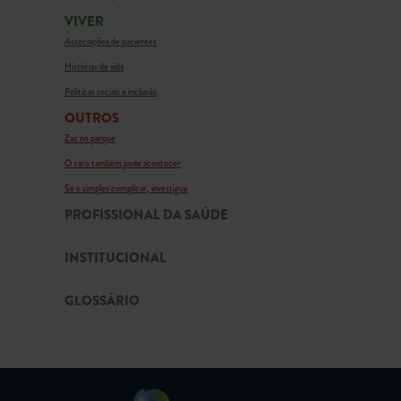
VIVER
Associações de pacientes
Histórias de vida
Políticas sociais e inclusão
OUTROS
Zac no parque
O raro também pode acontecer
Se o simples complicar, investigue
PROFISSIONAL DA SAÚDE
INSTITUCIONAL
GLOSSÁRIO