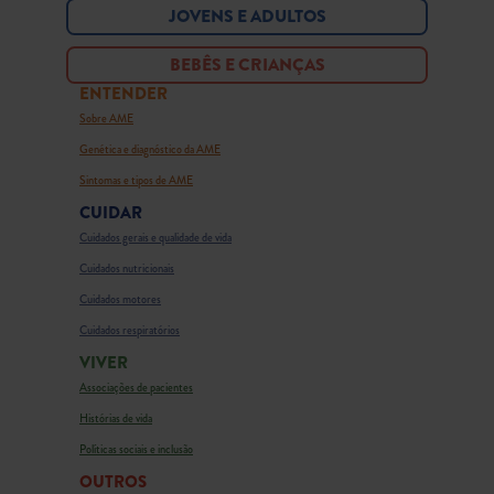
JOVENS E ADULTOS
BEBÊS E CRIANÇAS
ENTENDER
Sobre AME
Genética e diagnóstico da AME
Sintomas e tipos de AME
CUIDAR
Cuidados gerais e qualidade de vida
Cuidados nutricionais
Cuidados motores
Cuidados respiratórios
VIVER
Associações de pacientes
Histórias de vida
Políticas sociais e inclusão
OUTROS