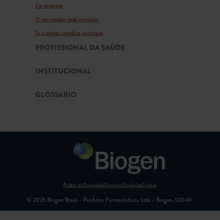
Zac no parque
O raro também pode acontecer
Se o simples complicar, investigue
PROFISSIONAL DA SAÚDE
INSTITUCIONAL
GLOSSÁRIO
Política de Privacidade
Termos e Condições
Cookies
© 2025 Biogen Brasil - Produtos Farmacêuticos Ltda - Biogen-52040.