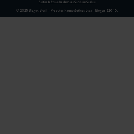
Política de Privacidade
Termos e Condições
Cookies
© 2025 Biogen Brasil - Produtos Farmacêuticos Ltda - Biogen-52040.