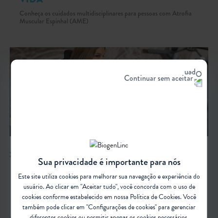
Conheça os cuidados multidisciplinares para pessoas com Atrofia
Muscular Espinhal (AME)
Continuar sem aceitar
CUIDADOS MOTORES
Sua privacidade é importante para nós
Ententa quais os cuidados motores e ortopédicos para pessoas com
Este site utiliza cookies para melhorar sua navegação e experiência do
AME
usuário. Ao clicar em "Aceitar tudo", você concorda com o uso de
cookies conforme estabelecido em nossa
Política de Cookies
. Você
também pode clicar em "Configurações de cookies" para gerenciar
diferentes cookies ou permitir apenas os cookies necessários.