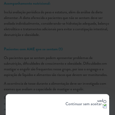
Acompanhamento nutricional:
Inclui avaliação periódica do peso e estatura, além da análise da dieta
alimentar. A dieta oferecida a pacientes que não se sentam deve ser
avaliada individualmente, considerando-se hidratação adequada, balanço
eletrolítico e tratamentos adicionais para evitar a constipação intestinal,
desnutrição e obesidade.
Pacientes com AME que se sentam (1)
Os pacientes que se sentam podem apresentar problemas de
subnutrição, dificuldades de crescimento e obesidade. Dificuldades em
mastigar e engolir são frequentes nesse grupo, por isso o engasgo e a
aspiração de líquidos e alimentos são riscos que devem ser monitorados.
A ocorrência de tosse durante a alimentação deve ser investigada com
exames que avaliam a capacidade de mastigar e engolir.
Especialistas em fonoaudiologia devem ser consultados para adaptação da
consistência do alimento e dos utensílios utilizados no momento da
Continuar sem aceitar
refeição, visando facilitar a ingestão, controlando a sua duração e
segurança, conforme necessário.