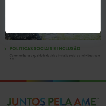
POLÍTICAS SOCIAIS E INCLUSÃO
Como melhorar a qualidade de vida e inclusão social de indivíduos com
AME