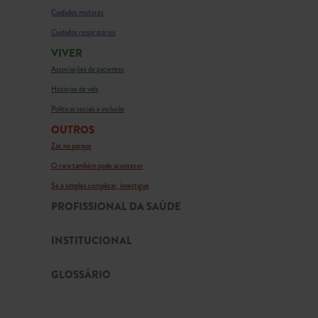
Cuidados motores
Cuidados respiratórios
VIVER
Associações de pacientes
Histórias de vida
Políticas sociais e inclusão
OUTROS
Zac no parque
O raro também pode acontecer
Se o simples complicar, investigue
PROFISSIONAL DA SAÚDE
INSTITUCIONAL
GLOSSÁRIO