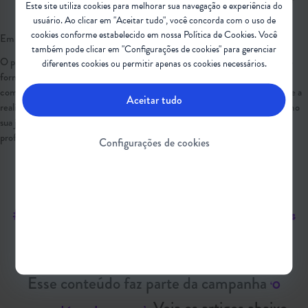
Este site utiliza cookies para melhorar sua navegação e experiência do
milestones. Development. 2006;2006.
usuário. Ao clicar em "Aceitar tudo", você concorda com o uso de
cookies conforme estabelecido em nossa
Política de Cookies
. Você
Em dúvida sobre algum termo desta matéria?
Confira o glossário
.
também pode clicar em "Configurações de cookies" para gerenciar
O presente relato foi voluntário, não remunerado, e houve consentimento
diferentes cookies ou permitir apenas os cookies necessários.
formal por parte da participante – tanto do direito de reprodução do texto
como da imagem. A finalidade é exclusivamente para conscientização sobre a
Aceitar tudo
realidade da AME no Brasil. Reforçamos que cada pessoa é única, bem como
sua jornada, e que o cuidado deve ser discutido individualmente, com os
profissionais adequados.
Configurações de cookies
#Diagnóstico #TratamentoDisciplinar
#AtrofiaMuscularEspinhal #MarcosMotores
Esse conteúdo faz parte da campanha
‘O
. Veja os artigos abaixo