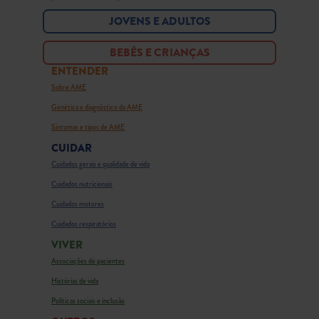
JOVENS E ADULTOS
BEBÊS E CRIANÇAS
ENTENDER
Sobre AME
Genética e diagnóstico da AME
Sintomas e tipos de AME
CUIDAR
Cuidados gerais e qualidade de vida
Cuidados nutricionais
Cuidados motores
Cuidados respiratórios
VIVER
Associações de pacientes
Histórias de vida
Políticas sociais e inclusão