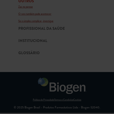
OUTROS
Zac no parque
O raro também pode acontecer
Se o simples complicar, investigue
PROFISSIONAL DA SAÚDE
INSTITUCIONAL
GLOSSÁRIO
Política de Privacidade
Termos e Condições
Cookies
© 2025 Biogen Brasil - Produtos Farmacêuticos Ltda - Biogen-52040.