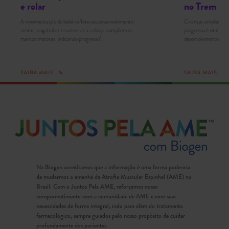
e rolar
no Trem
A movimentação do bebê reflete seu desenvolvimento:
Crianças ampliam hab
sentar, engatinhar e sustentar a cabeça compõem os
progresso é vital par
marcos motores, indicando progresso¹.
desenvolvimento adeq
SAIBA MAIS
SAIBA MAIS
Na Biogen acreditamos que a informação é uma forma poderosa
de mudarmos o amanhã da Atrofia Muscular Espinhal (AME) no
Brasil. Com o Juntos Pela AME, reforçamos nosso
comprometimento com a comunidade de AME e com suas
necessidades de forma integral, indo para além do tratamento
farmacológico, sempre guiados pelo nosso propósito de cuidar
profundamente dos pacientes.