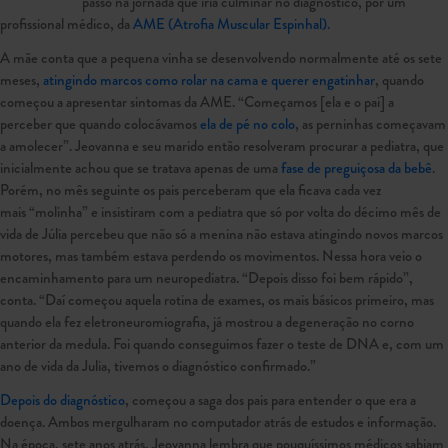
passo na jornada que iria culminar no diagnóstico, por um
profissional médico, da
AME (Atrofia Muscular Espinhal).
A mãe conta que a pequena vinha se desenvolvendo normalmente até os sete
meses,
atingindo marcos como rolar na cama e querer engatinhar
, quando
começou a apresentar sintomas da AME. “Começamos [ela e o pai] a
perceber que quando colocávamos
ela de pé no colo
, as perninhas começavam
a amolecer”. Jeovanna e seu marido então resolveram procurar a pediatra, que
inicialmente achou que se tratava apenas de uma
fase de preguiçosa da bebê
.
Porém, no mês seguinte os pais perceberam que ela ficava cada vez
mais “molinha” e insistiram com a pediatra que só por volta do décimo mês de
vida de Júlia percebeu que não só a menina não estava atingindo novos marcos
motores, mas também estava perdendo os movimentos. Nessa hora veio o
encaminhamento para um neuropediatra. “Depois disso foi bem rápido”,
conta. “Daí começou aquela rotina de exames, os mais básicos primeiro, mas
quando ela fez eletroneuromiografia, já mostrou a degeneração no corno
anterior da medula. Foi quando conseguimos fazer o teste de DNA e, com um
ano de vida da Julia, tivemos o diagnóstico confirmado.”
Depois do diagnóstico
, começou a saga dos pais para entender o que era a
doença. Ambos mergulharam no computador atrás de estudos e informação.
Na época, sete anos atrás, Jeovanna lembra que pouquíssimos médicos sabiam