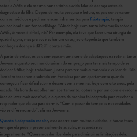
sobre a AME e ela mesma nunca tinha ouvido falar da doença antes do
diagnóstico da filha. Depois de muita pesquisa e leitura, os pais conversaram
com os médicos e pediram encaminhamentos para
fisioterapia
, terapia
ocupacional e um fonoaudiólogo. “Ainda hoje com tanta informação sobre a
AME, às vezes é difícil, né? Por exemplo, ela teve que fazer uma cirurgia de
quadril agora, mas pra você achar um cirurgião ortopedista que também
conheça a doença é difícil”, conta a mãe.
A partir de então, os pais começaram uma série de adaptações na rotina: tanto
Jeovanna quanto seu marido saíram do emprego para ter mais tempo de se
dedicar à filha; hoje trabalham juntos para ter mais autonomia e cuidar de Júlia.
Também trocaram o sobrado em Fortaleza por um apartamento quando
começou a ficar difícil subir e descer com a menina, hoje com oito anos, pela
escada. Na hora de escolher um apartamento, optaram por um com elevador e
área de lazer mais acessível, e o quarto da menina foi adaptado para receber o
respirador que ela usa para dormir. “Com o passar do tempo as necessidades
vão se diferenciando”, afirma Jeovanna.
Quanto à adaptação escolar
, essa ocorre com muitos cuidados, e houve fases
em que ela pôde ir presencialmente às aulas, mas ainda não
integralmente. “Queremos dar liberdade para diminuir as limitações dela.