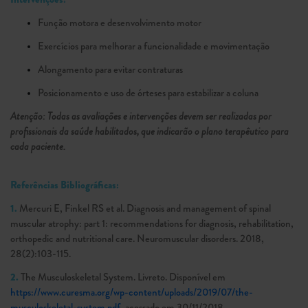
Função motora e desenvolvimento motor
Exercícios para melhorar a funcionalidade e movimentação
Alongamento para evitar contraturas
Posicionamento e uso de órteses para estabilizar a coluna
Atenção: Todas as avaliações e intervenções devem ser realizadas por
profissionais da saúde habilitados, que indicarão o plano terapêutico para
cada paciente.
Referências Bibliográficas:
1.
Mercuri E, Finkel RS et al. Diagnosis and management of spinal
muscular atrophy: part 1: recommendations for diagnosis, rehabilitation,
orthopedic and nutritional care. Neuromuscular disorders. 2018,
28(2):103-115.
2.
The Musculoskeletal System. Livreto. Disponível em
https://www.curesma.org/wp-content/uploads/2019/07/the-
musculoskeletal-system.pdf
, acessado em 30/11/2018.