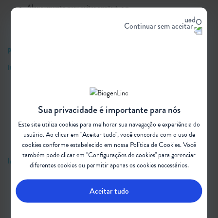
Alongamento para evitar contraturas
Exercícios para melhorar a funcionalidade e movimentação
Continuar sem aceitar
Pacientes que sentam
Itens avaliados:
Controle da postura:
deformidade no tórax e pés, curvatura da
coluna e deslocamento do quadril
Sua privacidade é importante para nós
Presença de contraturas
Este site utiliza cookies para melhorar sua navegação e experiência do
Fraqueza muscular
usuário. Ao clicar em "Aceitar tudo", você concorda com o uso de
Função motora e desenvolvimento motor
cookies conforme estabelecido em nossa
Política de Cookies
. Você
também pode clicar em "Configurações de cookies" para gerenciar
Intervenções:
diferentes cookies ou permitir apenas os cookies necessários.
Posicionamento e uso de órteses para estabilizar a coluna
Aceitar tudo
Alongamento para promover funcionamento do quadril e evitar
contraturas