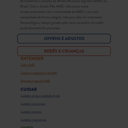
de mudarmos o amanhã da Atrofia Muscular Espinhal (AME) no
Brasil. Com o Juntos Pela AME, reforçamos nosso
comprometimento com a comunidade de AME e com suas
necessidades de forma integral, indo para além do tratamento
farmacológico, sempre guiados pelo nosso propósito de cuidar
profundamente dos pacientes.
JOVENS E ADULTOS
BEBÊS E CRIANÇAS
ENTENDER
Sobre AME
Genética e diagnóstico da AME
Sintomas e tipos de AME
CUIDAR
Cuidados gerais e qualidade de vida
Cuidados nutricionais
Cuidados motores
Cuidados respiratórios