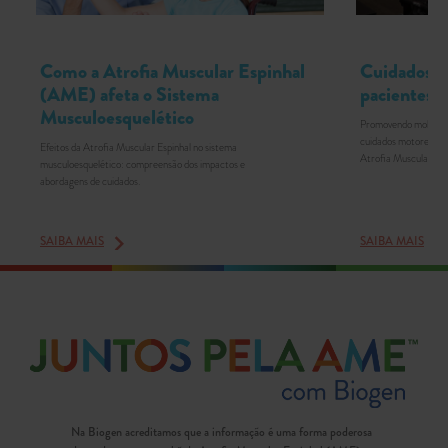
Como a Atrofia Muscular Espinhal
Cuidados m
(AME) afeta o Sistema
pacientes
Musculoesquelético
Promovendo mobilida
cuidados motores e o
Efeitos da Atrofia Muscular Espinhal no sistema
Atrofia Muscular Es
musculoesquelético: compreensão dos impactos e
abordagens de cuidados.
SAIBA MAIS
SAIBA MAIS
Na Biogen acreditamos que a informação é uma forma poderosa