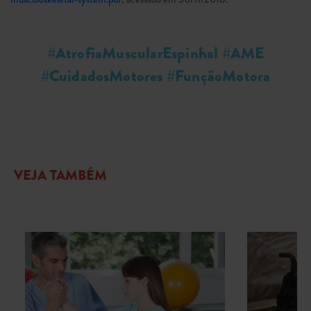
#AtrofiaMuscularEspinhal #AME
#CuidadosMotores #FunçãoMotora
VEJA TAMBÉM