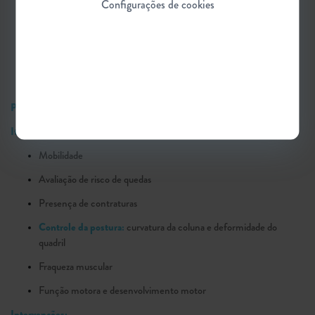
Configurações de cookies
Uso de apoio para ficar em pé
Exercícios para melhorar a funcionalidade e movimentação
Uso e adaptação de cadeiras de rodas, para otimizar o
deslocamento, postura correta e conforto
Pacientes que andam
Itens avaliados:
Mobilidade
Avaliação de risco de quedas
Presença de contraturas
Controle da postura:
curvatura da coluna e deformidade do
quadril
Fraqueza muscular
Função motora e desenvolvimento motor
Intervenções: