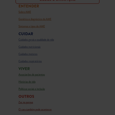
ENTENDER
Sobre AME
Genética e diagnóstico da AME
Sintomas e tipos de AME
CUIDAR
Cuidados gerais e qualidade de vida
Cuidados nutricionais
Cuidados motores
Cuidados respiratórios
VIVER
Associações de pacientes
Histórias de vida
Políticas sociais e inclusão
OUTROS
Zac no parque
O raro também pode acontecer