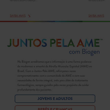
nervoso e levam à doença.
nervoso e levam à do
SAIBA MAIS
SAIBA MAIS
Na Biogen acreditamos que a informação é uma forma poderosa
de mudarmos o amanhã da Atrofia Muscular Espinhal (AME) no
Brasil. Com o Juntos Pela AME, reforçamos nosso
comprometimento com a comunidade de AME e com suas
necessidades de forma integral, indo para além do tratamento
farmacológico, sempre guiados pelo nosso propósito de cuidar
profundamente dos pacientes.
JOVENS E ADULTOS
BEBÊS E CRIANÇAS