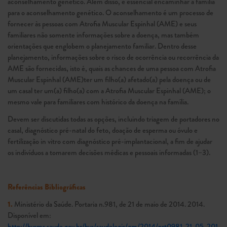
aconselhamento genético. Além disso, é essencial encaminhar a família
para o aconselhamento genético. O aconselhamento é um processo de
fornecer às pessoas com Atrofia Muscular Espinhal (AME) e seus
familiares não somente informações sobre a doença, mas também
orientações que englobem o planejamento familiar. Dentro desse
planejamento, informações sobre o risco de ocorrência ou recorrência da
AME são fornecidas, isto é, quais as chances de uma pessoa com Atrofia
Muscular Espinhal (AME)ter um filho(a) afetado(a) pela doença ou de
um casal ter um(a) filho(a) com a Atrofia Muscular Espinhal (AME); o
mesmo vale para familiares com histórico da doença na família.
Devem ser discutidas todas as opções, incluindo triagem de portadores no
casal, diagnóstico pré-natal do feto, doação de esperma ou óvulo e
fertilização in vitro com diagnóstico pré-implantacional, a fim de ajudar
os indivíduos a tomarem decisões médicas e pessoais informadas (1–3).
Referências Bibliográficas
1.
Ministério da Saúde. Portaria n.981, de 21 de maio de 2014. 2014.
Disponível em:
http://bvsms.saude.gov.br/bvs/saudelegis/gm/2014/prt0981_21_05_201