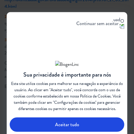
4.html
2.
Serra-Juhe C, Tizzano EF. Perspectives in genetic counseling for
Continuar sem aceitar
spinal muscular atrophy in the new therapeutic era: early pre-
symptomatic intervention and test in minors. Eur J Hum Genet. 2019.
3.
Swanson A, Strawn E, Lau E, Bick D. Preimplantation genetic
diagnosis: Technology and clinical applications. Wis Med J.
2007;106(3):145–51.
O conteúdo discutido foi inspirado no Guia de Discussão sobre Atrofia
Muscular Espinhal (AME) no Brasil: Trabalhando hoje para mudar o
Sua privacidade é importante para nós
amanhã.
Clique para baixar o Guia gratuitamente e disponível na íntegra.
Este site utiliza cookies para melhorar sua navegação e experiência do
Em dúvida sobre algum termo desta matéria?
Confira o glossário
.
usuário. Ao clicar em "Aceitar tudo", você concorda com o uso de
cookies conforme estabelecido em nossa
Política de Cookies
. Você
também pode clicar em "Configurações de cookies" para gerenciar
#AtrofiaMuscularEspinhal #AME #Causas
diferentes cookies ou permitir apenas os cookies necessários.
#SMN1 #SMN #SMN2 #Gene #Genética
Aceitar tudo