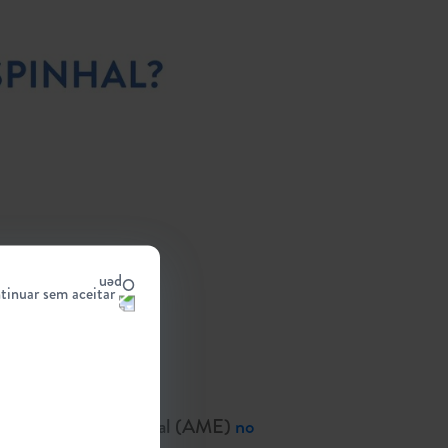
tinuar sem aceitar
Atrofia Muscular Espinhal (AME)
no