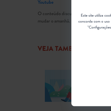
Youtube
O conteúdo discutido foi inspirado no
Este site utiliza c
mudar o amanhã.
Clique para baixar o
concorda com o uso 
"Configurações 
VEJA TAMBÉM