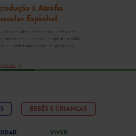
trodução à Atrofia
scular Espinhal
isão inicial sobre a Atrofia Muscular Espinhal
: uma doença neuromuscular que afeta células
as, causando fraqueza muscular progressiva.
BA MAIS
OS
BEBÊS E CRIANÇAS
UIDAR
VIVER