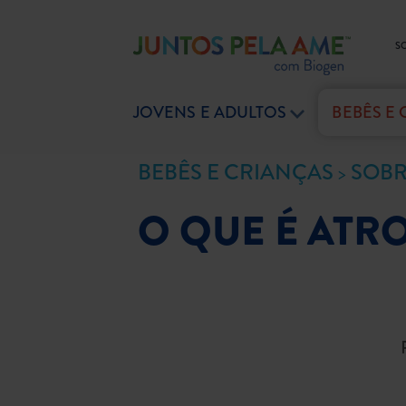
S
JOVENS E ADULTOS
BEBÊS E
BEBÊS E CRIANÇAS
SOBR
O QUE É ATR