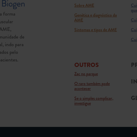
Sobre AME
Cui
qua
a forma
Genética e diagnóstico da
AME
Cui
scular
a AME,
Sintomas e tipos de AME
Cui
munidade de
Cui
l, indo para
ados pelo
acientes.
OUTROS
P
Zac no parque
I
O raro também pode
acontecer
G
Se o simples complicar,
investigue