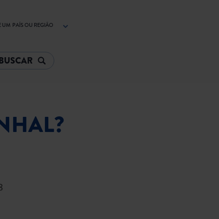
 UM PAÍS OU REGIÃO
INHAL?
8