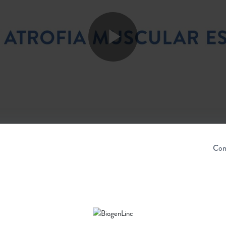
Play
Video
Con
basta acessar o vídeo da live do Media Lab Estadão sobre 