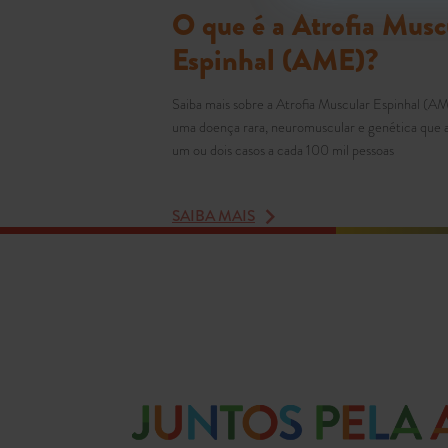
O que é a Atrofia Musc
Espinhal (AME)?
Saiba mais sobre a Atrofia Muscular Espinhal (A
uma doença rara, neuromuscular e genética que 
um ou dois casos a cada 100 mil pessoas
SAIBA MAIS