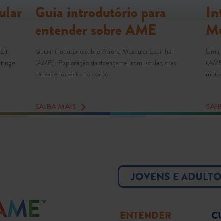
ular
Guia introdutório para
In
entender sobre AME
Mu
ME),
Guia introdutório sobre Atrofia Muscular Espinhal
Uma v
atinge
(AME): Exploração da doença neuromuscular, suas
(AME)
causas e impacto no corpo.
motor
SAIBA MAIS
SAI
JOVENS E ADULT
ENTENDER
C