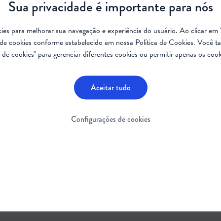
Sua privacidade é importante para nós
 Guia de Discussão sobre Atrofia Muscular Espinhal (AME)
ookies para melhorar sua navegação e experiência do usuário. Ao clicar em 
 Guia gratuitamente e disponível na íntegra.
de cookies conforme estabelecido em nossa
Política de Cookies
. Você t
de cookies" para gerenciar diferentes cookies ou permitir apenas os cook
Aceitar tudo
Configurações de cookies