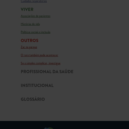
Cuidados respiratórios
VIVER
Associações de pacientes
Histórias de vida
Políticas sociais e inclusão
OUTROS
Zac no parque
O raro também pode acontecer
Se o simples complicar, investigue
PROFISSIONAL DA SAÚDE
INSTITUCIONAL
GLOSSÁRIO