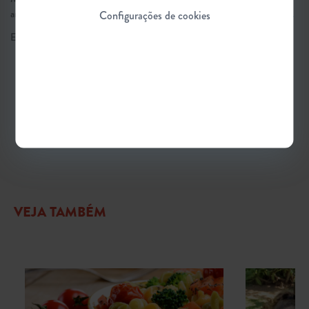
amanhã.
Clique para baixar o Guia gratuitamente e disponível na íntegra.
Configurações de cookies
Em dúvida sobre algum termo desta matéria?
Confira o glossário
.
#TiposDeAtrofiaMuscularEspinhal
#QualidadeDeVida #CuidadosComAME
VEJA TAMBÉM