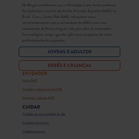
Na Biogen acreditamos que a informação é uma forma poderosa
de mudarmos o amanhã da Atrofia Muscular Espinhal (AME) no
Brasil. Com o Juntos Pela AME, reforçamos nosso
comprometimento com a comunidade de AME e com suas
necessidades de forma integral, indo para além do tratamento
farmacológico, sempre guiados pelo nosso propósito de cuidar
profundamente dos pacientes.
JOVENS E ADULTOS
BEBÊS E CRIANÇAS
ENTENDER
Sobre AME
Genética e diagnóstico da AME
Sintomas e tipos de AME
CUIDAR
Cuidados gerais e qualidade de vida
Cuidados nutricionais
Cuidados motores