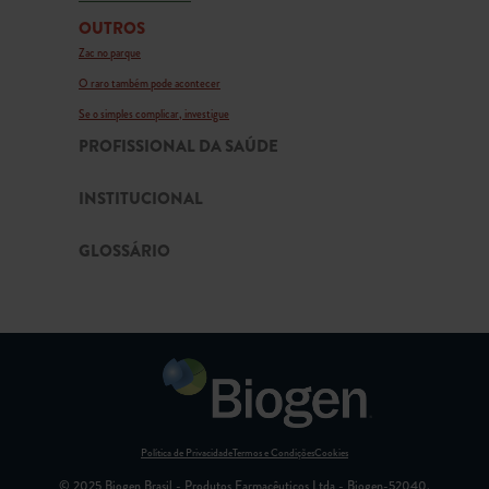
OUTROS
Zac no parque
O raro também pode acontecer
Se o simples complicar, investigue
PROFISSIONAL DA SAÚDE
INSTITUCIONAL
GLOSSÁRIO
Política de Privacidade
Termos e Condições
Cookies
© 2025 Biogen Brasil - Produtos Farmacêuticos Ltda - Biogen-52040.