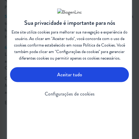
patient population. Dev Neurorehabil. 2010;13(1):10–8.
5.
Higgs EJ, McClaren BJ, Sahhar MAR, Ryan MM, Forbes R. “A short
Sua privacidade é importante para nós
time but a lovely little short time”: Bereaved pa­rents’ experiences of
having a child with spinal muscular atrophy type 1. J Paediatr Child
Este site utiliza cookies para melhorar sua navegação e experiência do
Health. 2016;52(1):40–6.
usuário. Ao clicar em "Aceitar tudo", você concorda com o uso de
cookies conforme estabelecido em nossa
Política de Cookies
. Você
6.
Laufersweiler-Plass C, Rudnik-Schöneborn S, Zerres K, Backes M,
também pode clicar em "Configurações de cookies" para gerenciar
Lehmkuhl G, Gontard A. Behavioural problems in children and
diferentes cookies ou permitir apenas os cookies necessários.
adolescents with spinal muscular atrophy and their siblings. Dev Med
Child Neurol. 2007;45(1):44–9.
Aceitar tudo
O conteúdo discutido foi inspirado no Guia de Discussão sobre Atrofia
Muscular Espinhal (AME) no Brasil: Trabalhando hoje para mudar o
amanhã.
Clique para baixar o Guia gratuitamente e disponível na íntegra.
Configurações de cookies
Em dúvida sobre algum termo desta matéria?
Confira o glossário
.
#AtrofiaMuscularEspinhal #AME
#QualidadeDeVida #Família #Familiares