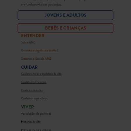
profundamente dos pacientes.
JOVENS E ADULTOS
BEBÊS E CRIANÇAS
ENTENDER
Sobre AME
Genética e diagnóstico da AME
Sintomas e tipos de AME
CUIDAR
Cuidados gerais e qualidade de vida
Cuidados nutricionais
Cuidados motores
Cuidados respiratórios
VIVER
Associações de pacientes
Histórias de vida
Políticas sociais e inclusão