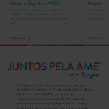
Muscular Espinhal (AME)
Muscular 
Cada caso é um caso. Fatores, como motivação, estado
Nos últimos anos, no
psicológico e condições de avaliação impactam de forma
doença buscam a esta
importante na avaliação do quadro clínico do paciente com
nos pacientes. Saiba 
AME
SAIBA MAIS
SAIBA MAIS
Na Biogen acreditamos que a informação é uma forma poderosa
de mudarmos o amanhã da Atrofia Muscular Espinhal (AME) no
Brasil. Com o Juntos Pela AME, reforçamos nosso
comprometimento com a comunidade de AME e com suas
necessidades de forma integral, indo para além do tratamento
farmacológico, sempre guiados pelo nosso propósito de cuidar