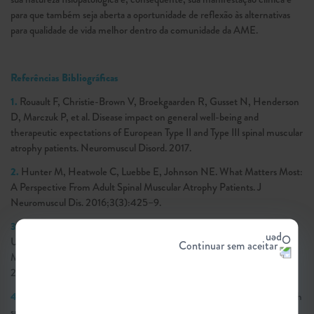
para que também seja aberta a oportunidade de reflexão às alternativas
para qualidade de vida melhor dentro da comunidade da AME.
Referências Bibliográficas
1.
Rouault F, Christie-Brown V, Broekgaarden R, Gusset N, Henderson
D, Marczuk P, et al. Disease impact on general well-being and
therapeutic expectations of European Type II and Type III spinal muscular
atrophy patients. Neuro­muscul Disord. 2017.
2.
Hunter M, Heatwole C, Luebbe E, Johnson NE. What Matters Most:
A Perspective From Adult Spinal Muscular Atrophy Patients. J
Neuromuscul Dis. 2016;3(3):425–9.
3.
Qian Y, McGraw S, Henne J, Jarecki J, Hobby K, Yeh W-SS.
Understanding the experiences and needs of individuals with Spinal
Continuar sem aceitar
Muscular Atrophy and their parents: a qualitative study. BMC Neurol.
2015;15(1):217.
4.
Jeppesen J, Madsen A, Marquardt J, Rahbek J. Living and ageing with
spinal muscular atrophy type 2: Observations among an unexplored