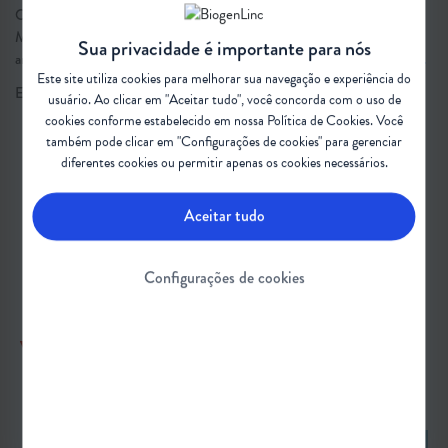
O conteúdo discutido foi inspirado no Guia de Discussão sobre Atrofia
Muscular Espinhal (AME) no Brasil: Trabalhando hoje para mudar o
Sua privacidade é importante para nós
amanhã.
Clique para baixar o Guia gratuitamente e disponível na íntegra.
Este site utiliza cookies para melhorar sua navegação e experiência do
Em dúvida sobre algum termo desta matéria?
Confira o glossário
.
usuário. Ao clicar em "Aceitar tudo", você concorda com o uso de
cookies conforme estabelecido em nossa
Política de Cookies
. Você
também pode clicar em "Configurações de cookies" para gerenciar
diferentes cookies ou permitir apenas os cookies necessários.
#AtrofiaMuscularEspinhal #AME
#DebatePúblico #Discussão
Aceitar tudo
Configurações de cookies
VEJA TAMBÉM