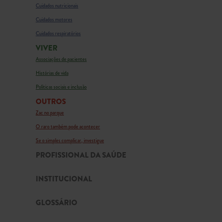
Cuidados nutricionais
Cuidados motores
Cuidados respiratórios
VIVER
Associações de pacientes
Histórias de vida
Políticas sociais e inclusão
OUTROS
Zac no parque
O raro também pode acontecer
Se o simples complicar, investigue
PROFISSIONAL DA SAÚDE
INSTITUCIONAL
GLOSSÁRIO