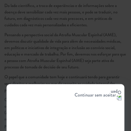
Do lado científico, a troca de experiências e de informações sobre a
doença deve sensibilizar cada vez mais pessoas, e pode se traduzir, no
futuro, em diagnósticos cada vez mais precoces, e em práticas de
cuidados cada vez mais personalizadas e eficientes.
Pensando a perspectiva social da Atrofia Muscular Espinhal (AME),
devemos discutir qualidade de vida para além de necessidades médicas,
em políticas e iniciativas de integração e inclusão ao convívio social,
educação e mercado de trabalho. Por fim, devemos nos esforçar para que
a pessoa com Atrofia Muscular Espinhal (AME) seja parte ativa do
processo de tomada de decisão de seu futuro.
O papel que a comunidade tem hoje e continuará tendo para garantir
seus direitos e melhorias no que diz respeito ao cuidado integral das
pessoas com Atrofia Muscular Espinhal (AME) é central.
Continuar sem aceitar
Com todos os pontos abordados, faz-se necessário instituir no Brasil uma
onda de debates e novas discussões sobre a Atrofia Muscular Espinhal
(AME), que possibilitem colocar em prática ações importantes para a
melhoria da vida da comunidade como um todo. Trabalhando hoje
podemos mudar o amanhã.