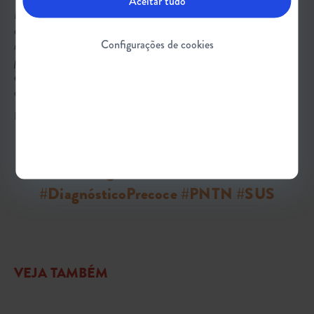
Aceitar tudo
Disclaimer: O presente relato foi voluntário, não remunerado, e houve
consentimento formal por parte da participante – tanto do direito de
Configurações de cookies
reprodução do texto como da imagem. A finalidade é exclusivamente
para conscientização sobre a realidade da AME no Brasil. Reforçamos
que cada pessoa é única, bem como sua jornada, e que o cuidado deve ser
discutido individualmente, com os profissionais adequados.
Em dúvida sobre algum termo desta matéria?
Confira o glossário
.
#TriagemNeonatal #AME
#DiagnósticoPrecoce #PNTN #SUS
VEJA TAMBÉM