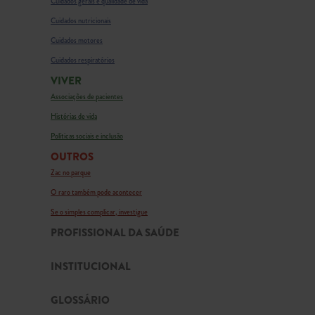
Cuidados gerais e qualidade de vida
Cuidados nutricionais
Cuidados motores
Cuidados respiratórios
VIVER
Associações de pacientes
Histórias de vida
Políticas sociais e inclusão
OUTROS
Zac no parque
O raro também pode acontecer
Se o simples complicar, investigue
PROFISSIONAL DA SAÚDE
INSTITUCIONAL
GLOSSÁRIO