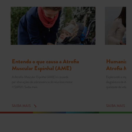
Entenda o que causa a Atrofia
Humanizaçã
Muscular Espinhal (AME)
Atrofia Mu
A Atrofia Muscular Espinhal (AME) é causada
Explorando a importâ
por alterações de sobrevivência do neurônio motor
diagnóstico de AME. 
1 (SMN1). Saiba mais.
qualidade de vida em 
SAIBA MAIS
SAIBA MAIS