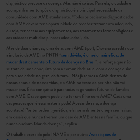
diagnóstico precoce da doença. Mas não é só isso. Para ela, o cuidado e
acompanhamento após o diagnóstico é a principal necessidade da
comunidade com AME atualmente. “Todos os pacientes diagnosticados
com AME devem ter a oportunidade de receber tratamento adequado,
ou seja, ter acesso aos equipamentos, aos tratamentos farmacológicos e
aos cuidados multidisciplinares adequados”, diz.
Mãe de duas crianças, uma delas com AME tipo 1, Diovana acredita que
a inclusão da AME no PNTN “
sem dúvida, é o meio mais eficaz de
mudar drasticamente o futuro da doença no Brasil
”, e reforça que não
se trata de uma conquista para a comunidade atual com a doença e sim
para a sociedade no geral do futuro. “Nós já temos a AME dentro de
nossas casas e de nossas vidas, e a AME no teste do pezinho não vai
mudar isso. Esta conquista é para todas as gerações futuras de famílias
com AME. E sabe quem pode vir a ter um filho com AME? Cada uma
das pessoas que lê essa matéria pode! Apesar de rara, a doença
acontece! Por ter ordem genética, ela normalmente chega sem avisar,
em casais que nunca tiveram um caso de AME antes na família, ou que
nunca ouviram falar da doença”, explica.
O trabalho exercido pelo INAME e por outras
Associações de