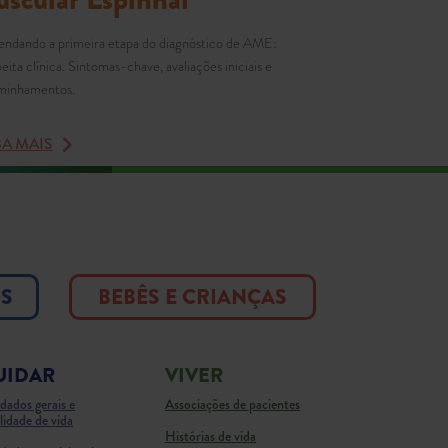
ndando a primeira etapa do diagnóstico de AME:
peita clínica. Sintomas-chave, avaliações iniciais e
minhamentos.
BA MAIS
OS
BEBÊS E CRIANÇAS
UIDAR
VIVER
dados gerais e
Associações de pacientes
lidade de vida
Histórias de vida