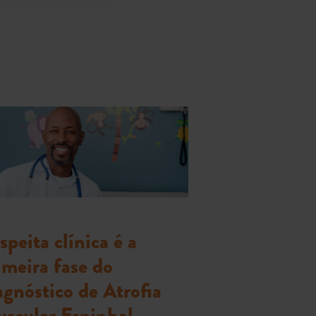
speita clínica é a
imeira fase do
agnóstico de Atrofia
scular Espinhal