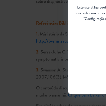
sobre diagnóstico da AME.
Este site utiliza c
concorda com o uso 
"Configurações 
Referências Bibliográficas
1.
Ministério da Saúde. Portaria n.981
http://bvsms.saude.gov.br/bvs/saud
2.
Serra-Juhe C, Tizzano EF. Perspectiv
symptomatic intervention and test in
3.
Swanson A, Strawn E, Lau E, Bick D.
2007;106(3):145–51.
O conteúdo discutido foi inspirado no
mudar o amanhã.
Clique para baixar o
Em dúvida sobre algum termo desta m