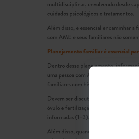
multidisciplinar, envolvendo desde sup
cuidados psicológicos e tratamentos.
Além disso, é essencial encaminhar a 
com AME e seus familiares não soment
Planejamento familiar é essencial p
Dentro desse planejamento, informaçõe
uma pessoa com AME ter um filho(a) a
familiares com histórico da doença na 
Devem ser discutidas todas as opções, 
óvulo e fertilização in vitro com diag
informadas (1–3).
Além disso, quando de conhecimento, 