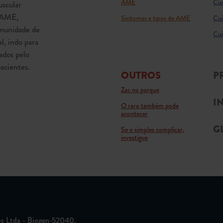
AME
Cui
scular
a AME,
Sintomas e tipos de AME
Cui
munidade de
Cui
l, indo para
ados pelo
acientes.
OUTROS
P
Zac no parque
I
O raro também pode
acontecer
G
Se o simples complicar,
investigue
os Ltda - Biogen-52040.