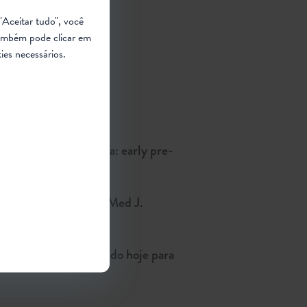
"Aceitar tudo", você
ambém pode clicar em
ies necessários.
e new therapeutic era: early pre-
al applications. Wis Med J.
 no Brasil: Trabalhando hoje para