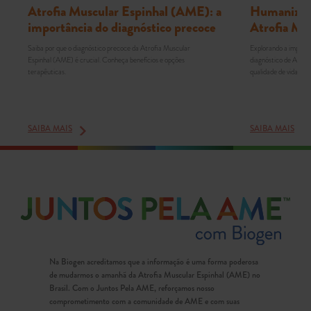
Atrofia Muscular Espinhal (AME): a
Humanizaçã
importância do diagnóstico precoce
Atrofia Mu
Saiba por que o diagnóstico precoce da Atrofia Muscular
Explorando a importâ
Espinhal (AME) é crucial. Conheça benefícios e opções
diagnóstico de AME. 
terapêuticas.
qualidade de vida em 
SAIBA MAIS
SAIBA MAIS
Na Biogen acreditamos que a informação é uma forma poderosa
de mudarmos o amanhã da Atrofia Muscular Espinhal (AME) no
Brasil. Com o Juntos Pela AME, reforçamos nosso
comprometimento com a comunidade de AME e com suas