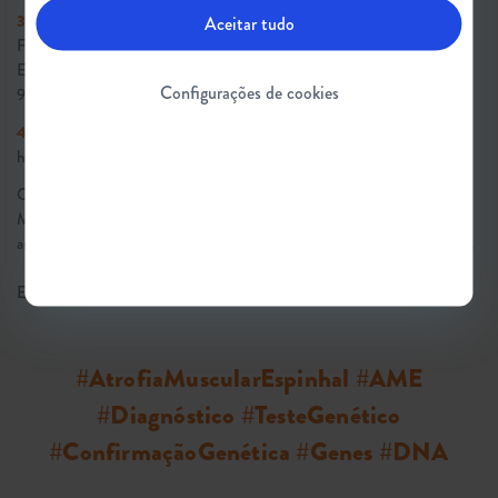
3.
Tizzano EF, Zafeiriou D. Prenatal aspects in spinal muscular atrophy:
Aceitar tudo
From early detection to early presymptomatic intervention. Vol. 22,
European Journal of Paediatric Neurology. W.B. Saunders Ltd; 2018. p.
Configurações de cookies
944–50.
4.
Ministério da Saúde. HumanizaSUS. 2003. p. 1–19. Disponível em:
http://www.saude.gov.br/acoes-e-programas/humanizasus
O conteúdo discutido foi inspirado no Guia de Discussão sobre Atrofia
Muscular Espinhal (AME) no Brasil: Trabalhando hoje para mudar o
amanhã.
Clique para baixar o Guia gratuitamente e disponível na íntegra.
Em dúvida sobre algum termo desta matéria?
Confira o glossário
.
#AtrofiaMuscularEspinhal #AME
#Diagnóstico #TesteGenético
#ConfirmaçãoGenética #Genes #DNA