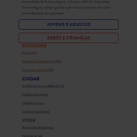
necessidades de forma integral, indo para além do tratamento
farmacológico, sempre guiados pelo nosso propósito de cuidar
profundamente dos pacientes.
JOVENS E ADULTOS
BEBÊS E CRIANÇAS
ENTENDER
Sobre AME
Genética e diagnóstico da AME
Sintomas e tipos de AME
CUIDAR
Cuidados gerais e qualidade de vida
Cuidados nutricionais
Cuidados motores
Cuidados respiratórios
VIVER
Associações de pacientes
Histórias de vida