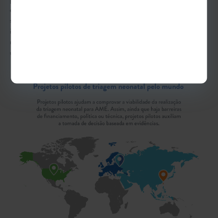
complementado pelos pilares de assistência e ensino, permite com que
sejam estudadas as práticas mais efetivas e sustentáveis para a
implantação de programas nacionais. Dessa forma, é comum a
realização de projetos pilotos em locais específicos antes da inserção de
uma determinada doença em programas nacionais.