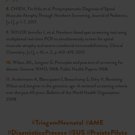
8.
CHIEN, Yin Hslu et al. Presymptomatic Diagnosis of Spinal
Muscular Atrophy Through Newborn Screening. Journal of Pediatrics,
[s. l.], p. 1-7, 2017.
9.
TAYLOR Jennifer L. et al. Newborn blood spot screening test using
multiplexed real-time PCR to simultaneously screen for spinal
muscular atrophy and severe combined immunodeficiency. Clinical
Chemistry, [s.l.], v. 61, n. 2, p. 412-419, 2015.
10.
Wilson JM., Jungner G. Principles and practice of screening for
disease. Geneva: WHO; 1968. Public Health Papers. 1968.
11.
Andermann A, Blancquaert I, Beauchamp S, Déry V, Revisiting
Wilson and Jungner in the genomic age: A reviewof screening criteria
over the past 40 years. Bulletin of the World Health Organization.
2008
#TriagemNeonatal #AME
#DiagnósticoPrecoce #SUS #ProjetoPiloto