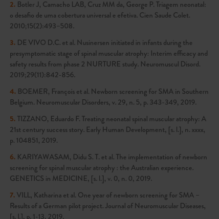
2.
Botler J, Camacho LAB, Cruz MM da, George P. Triagem neonatal:
o desafio de uma cobertura universal e efetiva. Cien Saude Colet.
2010;15(2):493–508.
3.
DE VIVO D.C. et al. Nusinersen initiated in infants during the
presymptomatic stage of spinal muscular atrophy: Interim efficacy and
safety results from phase 2 NURTURE study. Neuromuscul Disord.
2019;29(11):842-856.
4.
BOEMER, François et al. Newborn screening for SMA in Southern
Belgium. Neuromuscular Disorders, v. 29, n. 5, p. 343-349, 2019.
5.
TIZZANO, Eduardo F. Treating neonatal spinal muscular atrophy: A
21st century success story. Early Human Development, [s. l.], n. xxxx,
p. 104851, 2019.
6.
KARIYAWASAM, Didu S. T. et al. The implementation of newborn
screening for spinal muscular atrophy : the Australian experience.
GENETICS in MEDICINE, [s. l.], v. 0, n. 0, 2019.
7.
VILL, Katharina et al. One year of newborn screening for SMA –
Results of a German pilot project. Journal of Neuromuscular Diseases,
[s. l.], p. 1-13, 2019.