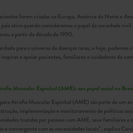
pacientes foram criadas na Europa, América do Norte e Amé
país ativo quando consideramos o papel da sociedade civil n
eceu a partir da década de 1990.
erdade para o universo de doenças raras, e hoje, podemos 
nspirar e apoiar pacientes, familiares e cuidadores da c
trofia Muscular Espinhal (AME): seu papel social no Brasi
 para Atrofia Muscular Espinhal (AME) são parte de um ec
strução, implementação e monitoramento de políticas soci
tunidades trazidas por pessoas com AME, seus familiares e
o e convergente com as necessidades locais”, explica Caro