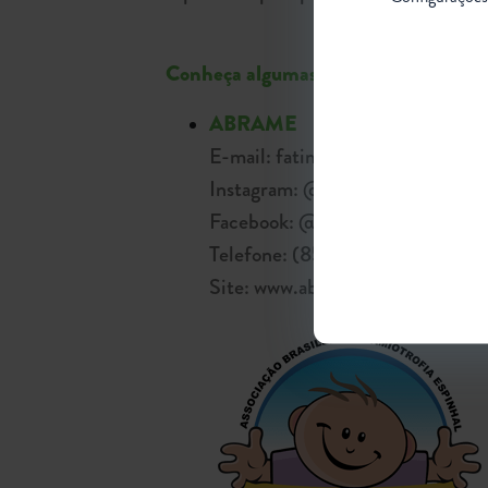
Conheça algumas dessas organizações
ABRAME
E-mail: fatima_abrame@hotmai
Instagram: @abrame_ame
Facebook: @abrameamebrasil
Telefone: (85) 99913-9057
Site: www.abramebrasil.com.br