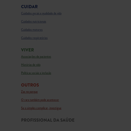
CUIDAR
Cuidados gerais e qualidade de vida
Cuidados nutricionais
Cuidados motores
Cuidados respiratórios
VIVER
Associações de pacientes
Histórias de vida
Políticas sociais e inclusão
OUTROS
Zac no parque
O raro também pode acontecer
Se o simples complicar, investigue
PROFISSIONAL DA SAÚDE