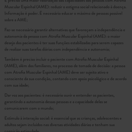
É preciso uma maior valorização das capacidades das pessoas com Atrofia
Muscular Espinhal (AME): reduzir o estigma social relacionado à doença.
Informação é poder. É necessário educar o máximo de pessoas possível
sobre a AME;
Faz-se necessário garantir alternativas que favoreçam a independência e
autonomia da pessoa com Atrofia Muscular Espinhal (AME): o maior
desejo dos pacientes é ter suas funções estabilizadas para serem capazes
de realizar suas tarefas diárias com independência e autonomia;
Também é preciso incluir o paciente com Atrofia Muscular Espinhal
(AME), além dos familiares, no processo de tomada de decisão: a pessoa
com Atrofia Muscular Espinhal (AME) deve ser sujeito ativo e
consciente da sua condição, contando com apoio psicológico e de acordo
com sua idade;
Dar voz aos pacientes: é necessário ouvir e entender os pacientes,
garantindo a autonomia dessas pessoas e a capacidade delas se
comunicarem com o mundo;
Estímulo à interação social: é essencial que as crianças, adolescentes e
adultos sejam incluídos nas diversas atividades diárias e tenham sua
cognição estimulada;