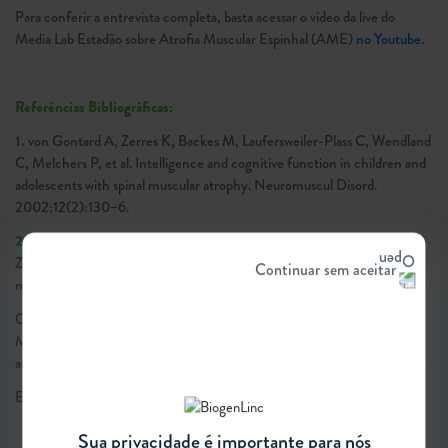
Video
Para conferir a entrevista completa, basta acessar o vídeo da live do
Media Lab Estadão sobre Atrofia Muscular Espinhal (AME)
no Youtube
.
Referências Bibliográficas:
1.
von Gontard A, Zerres K, Backes M, Laufersweiler-Plass C, Wendland
C, Melchers P, et al. Intelligence and cognitive function in children and
adolescents with spinal muscular atrophy. Neuromuscul Disord.
2002;12(2):130–6.
2.
Polido GJ, Barbosa AF, Morimoto CH, Caromano FA, Favero FM,
Zanoteli E, et al. Matching pairs difficulty in children with spinal
Continuar sem aceitar
muscular atrophy type I. Neuromuscul Disord. 2017.
O conteúdo discutido foi inspirado no Guia de Discussão sobre Atrofia
Muscular Espinhal (AME) no Brasil: Trabalhando hoje para mudar o
amanhã.
Clique para baixar o Guia gratuitamente e disponível na íntegra.
Em dúvida sobre algum termo desta matéria?
Confira o glossário
.
Sua privacidade é importante para nós