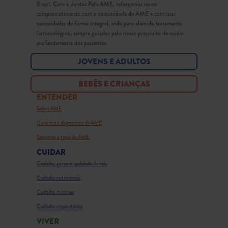
Brasil. Com o Juntos Pela AME, reforçamos nosso
comprometimento com a comunidade de AME e com suas
necessidades de forma integral, indo para além do tratamento
farmacológico, sempre guiados pelo nosso propósito de cuidar
profundamente dos pacientes.
JOVENS E ADULTOS
BEBÊS E CRIANÇAS
ENTENDER
Sobre AME
Genética e diagnóstico da AME
Sintomas e tipos de AME
CUIDAR
Cuidados gerais e qualidade de vida
Cuidados nutricionais
Cuidados motores
Cuidados respiratórios
VIVER