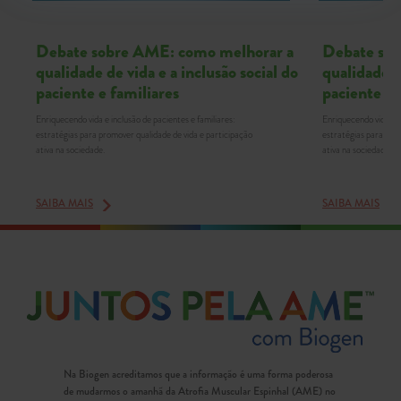
Debate sobre AME: como melhorar a
Debate sob
qualidade de vida e a inclusão social do
qualidade de
paciente e familiares
paciente e 
Enriquecendo vida e inclusão de pacientes e familiares:
Enriquecendo vida e i
estratégias para promover qualidade de vida e participação
estratégias para prom
ativa na sociedade.
ativa na sociedade.
SAIBA MAIS
SAIBA MAIS
Na Biogen acreditamos que a informação é uma forma poderosa
de mudarmos o amanhã da Atrofia Muscular Espinhal (AME) no