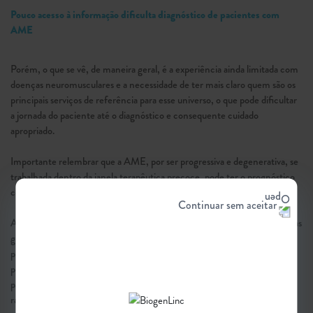
Pouco acesso à informação dificulta diagnóstico de pacientes com
AME
Porém, o que se vê, de maneira geral, é a experiência ainda limitada com
doenças neuromusculares e a necessidade de ter mais claro quem são os
principais serviços de referência para esse universo, o que pode dificultar
a jornada do paciente até o diagnóstico e consequente cuidado
apropriado.
Importante relembrar que a AME, por ser progressiva e degenerativa, se
trabalhada dentro da janela terapêutica precoce, pode ter o prognóstico
completamente alterado.
Continuar sem aceitar
Ainda dentro da APS e se tratando do futuro do diagnóstico para doenças
genéticas, a inclusão da AME no Programa de Triagem Neonatal
permitiria a identificação dos casos ainda pré-sintomáticos, o que tem o
potencial de transformação sem igual na qualidade de vida desses
pacientes. A APS, quando identificar um caso como esse, poderia
rapidamente notificar a família e encaminhá-la a especialistas.