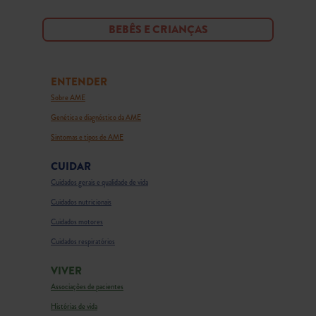
BEBÊS E CRIANÇAS
ENTENDER
Sobre AME
Genética e diagnóstico da AME
Sintomas e tipos de AME
CUIDAR
Cuidados gerais e qualidade de vida
Cuidados nutricionais
Cuidados motores
Cuidados respiratórios
VIVER
Associações de pacientes
Histórias de vida