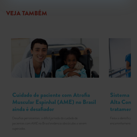
VEJA TAMBÉM
Cuidado de paciente com Atrofia
Sistema Pú
Muscular Espinhal (AME) no Brasil
Alta Compl
ainda é desafiador
tratament
Desafios persistentes: a difícil jornada do cuidado de
Feita a identificaçã
pacientes com AME no Brasil evidencia obstáculos a serem
encaminhamento do pa
superados.