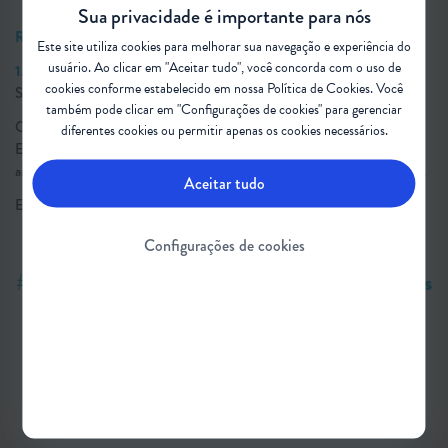
Sua privacidade é importante para nós
Referências Bibliográficas:
Este site utiliza cookies para melhorar sua navegação e experiência do
usuário. Ao clicar em "Aceitar tudo", você concorda com o uso de
1.
Mendes EV. Atenção Primária à Saúde no SUS. Fortaleza: Escola de
cookies conforme estabelecido em nossa
Política de Cookies
. Você
Saúde Pública do Ceará; 2002.
também pode clicar em "Configurações de cookies" para gerenciar
O conteúdo foi inspirado no Guia de Discussão sobre Atrofia Muscular
diferentes cookies ou permitir apenas os cookies necessários.
Espinhal (AME) no Brasil: Trabalhando hoje para mudar o
amanhã.
Clique para baixar o Guia gratuitamente e disponível na íntegra.
Aceitar tudo
Em dúvida sobre algum termo desta matéria?
Confira o glossário
.
Configurações de cookies
#AtrofiaMuscularEspinhal #AME #Cuidados
#Inclusão #SistemaDeSaúde #APS
#AtençãoPrimáriaÀSaúde