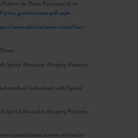
atores de Risco Psicossocial no
3/pnso_guia3sintese-pdf.aspx
tps://www.who.int/news-room/fact-
 Sheet
t Spinal Muscular Atrophy Patients.
d needs of individuals with Spinal
t Spinal Muscular Atrophy Patients.
rom a quantitative survey and multi-