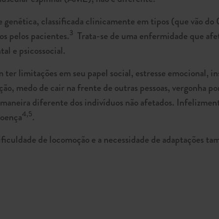
nética, classificada clinicamente em tipos (que vão do 0 
3
os pelos pacientes.
Trata-se de uma enfermidade que afeta
tal e psicossocial.
r limitações em seu papel social, estresse emocional, in
ação, medo de cair na frente de outras pessoas, vergonha po
 maneira diferente dos indivíduos não afetados. Infelizment
4,5
doença
.
dificuldade de locomoção e a necessidade de adaptações t