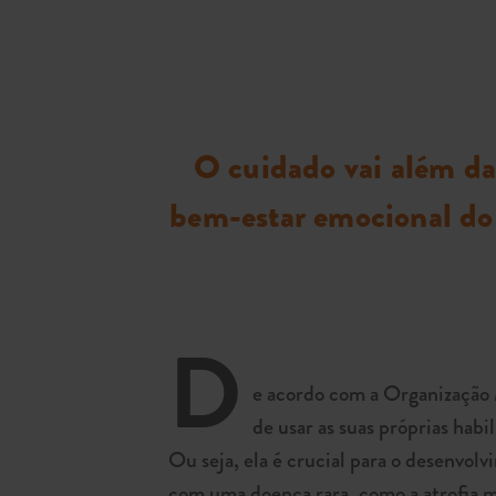
O cuidado vai além da
bem-estar emocional do 
D
e acordo com a Organização 
de usar as suas próprias hab
Ou seja, ela é crucial para o desenvo
com uma doença rara, como a atrofia m