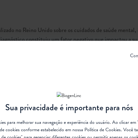
alizado no Reino Unido sobre os cuidados de saúde mental,
agnóstico constituiu um fator negativo que impactou a su
Con
quado é possível garantir melhoria na qualidade de vida.
ente quanto em grupo. Profissionais de saúde mental, como 
ssarem suas emoções, lidarem com a ansiedade e desenvol
Sua privacidade é importante para nós
ente é único e enfrenta desafios individuais. Portanto, os
adaptados às necessidades e preferências de cada indivíduo
ookies para melhorar sua navegação e experiência do usuário. Ao clicar em 
de cookies conforme estabelecido em nossa
Política de Cookies
. Você t
de cookies" para gerenciar diferentes cookies ou permitir apenas os cook