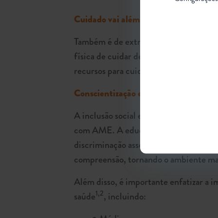
Cuidado vai além do paciente
Também é de extrema relevância levar 
física de cuidar de um ente querido c
recursos para cuidar de sua própria sa
Conscientização e atenção multidiscip
A inclusão social e a conscientizaçã
com AME. A educação da sociedade em g
discriminação associados à doença. Ca
compreensão, tornando o ambiente mais
Além disso, é importante enfatizar a 
1,2
saúde
, incluindo: