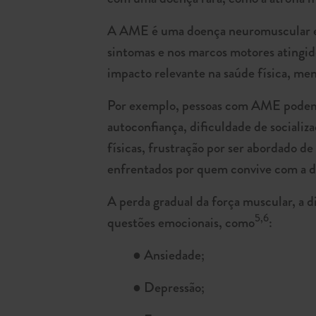
A AME é uma doença neuromuscular e ge
sintomas e nos marcos motores atingid
impacto relevante na saúde física, men
Por exemplo, pessoas com AME podem te
autoconfiança, dificuldade de socializ
físicas, frustração por ser abordado de
enfrentados por quem convive com a 
A perda gradual da força muscular, a 
5,6
questões emocionais, como
:
● Ansiedade;
● Depressão;