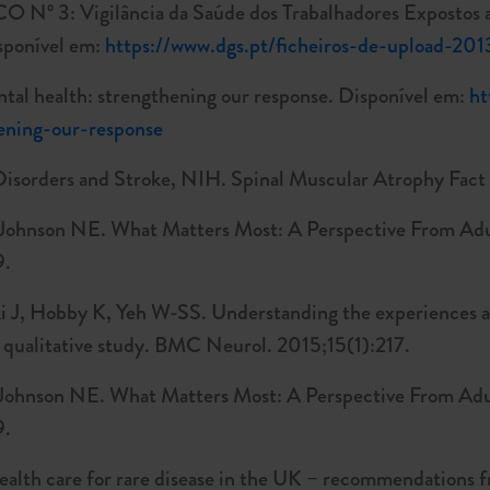
 3: Vigilância da Saúde dos Trabalhadores Expostos a F
isponível em:
https://www.dgs.pt/ficheiros-de-upload-201
al health: strengthening our response. Disponível em:
ht
hening-our-response
 Disorders and Stroke, NIH. Spinal Muscular Atrophy Fact
ohnson NE. What Matters Most: A Perspective From Adul
9.
 J, Hobby K, Yeh W-SS. Understanding the experiences an
 qualitative study. BMC Neurol. 2015;15(1):217.
ohnson NE. What Matters Most: A Perspective From Adul
9.
health care for rare disease in the UK – recommendations f