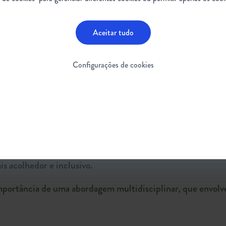
Aceitar tudo
em consideração a saúde mental dos cuidadores e familiare
om uma condição crônica pode ser desgastante, e os cuida
Configurações de cookies
úde mental.
linar são peças-chave
o pública também desempenham um papel fundamental na p
eral sobre as dificuldades enfrentadas por essas pessoas p
mpanhas de sensibilização e divulgação de informações prec
 acolhedor e inclusivo.
importância de uma abordagem multidisciplinar, que envolv