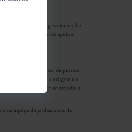
s – uma vez que a carga emocional e
dores também precisam de apoio e
romoção da saúde mental de pessoas
ode ajudar a reduzir o estigma e a
isas podem ajudar a criar empatia e
e uma equipe de profissionais de