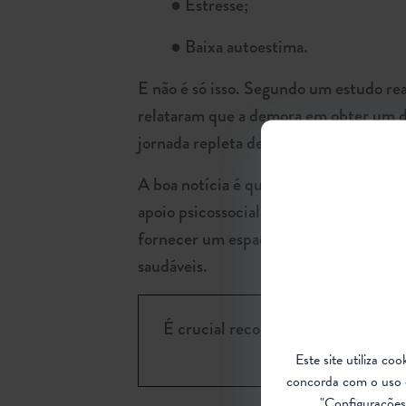
● Estresse;
● Baixa autoestima.
E não é só isso. Segundo um estudo re
relataram que a demora em obter um di
jornada repleta de desafios.
A boa notícia é que com o cuidado ade
apoio psicossocial, tanto individualm
fornecer um espaço seguro para expre
saudáveis.
É crucial reconhecer que cada paci
Este site utiliza c
concorda com o uso 
"Configurações 