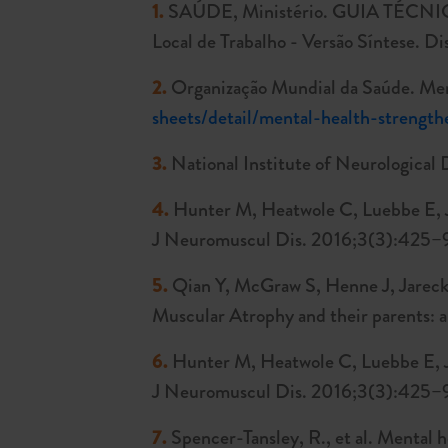
1.
SAÚDE, Ministério. GUIA TÉCNICO Nº
Local de Trabalho - Versão Síntese. D
2.
Organização Mundial da Saúde. Ment
sheets/detail/mental-health-strengt
3.
National Institute of Neurological
4.
Hunter M, Heatwole C, Luebbe E, J
J Neuromuscul Dis. 2016;3(3):425–
5.
Qian Y, McGraw S, Henne J, Jarecki
Muscular Atrophy and their parents: a
6.
Hunter M, Heatwole C, Luebbe E, J
J Neuromuscul Dis. 2016;3(3):425–
7.
Spencer-Tansley, R., et al. Mental 