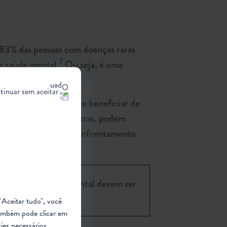
 83% das pessoas com doenças raras
7
a saúde mental.
Ou seja, é uma
tinuar sem aceitar
 Quem tem AME pode se beneficiar de
psicólogos ou psiquiatras, podem
verem estratégias de enfrentamento
 cuidados de saúde mental devem ser
.
"Aceitar tudo", você
ambém pode clicar em
ies necessários.