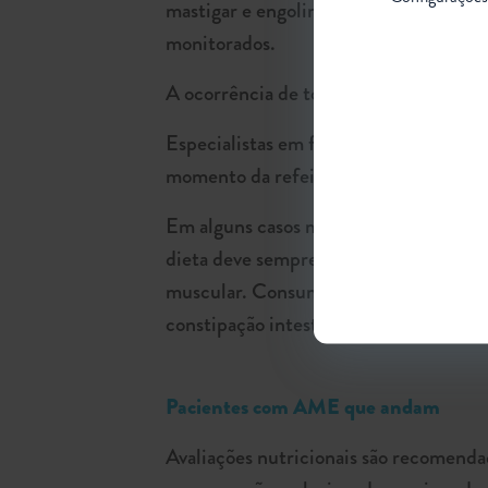
mastigar e engolir são frequentes nesse
monitorados.
A ocorrência de tosse durante a alimen
Especialistas em fonoaudiologia devem 
momento da refeição, visando facilitar
Em alguns casos mais graves, suporte n
dieta deve sempre ser adequada às nece
muscular. Consumo de fibras, probiót
constipação intestinal.
Pacientes com AME que andam
Avaliações nutricionais são recomendad