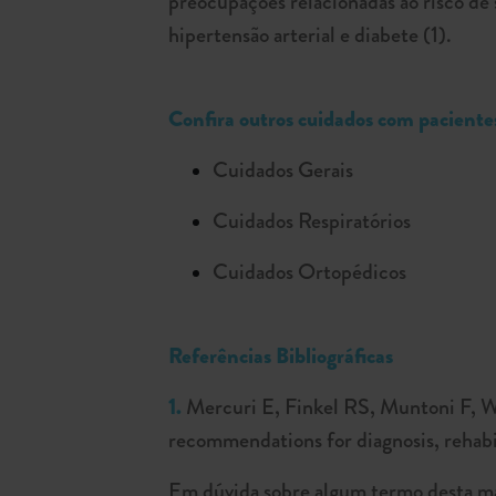
preocupações relacionadas ao risco de
hipertensão arterial e diabete (1).
Confira outros cuidados com pacien
Cuidados Gerais
Cuidados Respiratórios
Cuidados Ortopédicos
Referências Bibliográficas
1.
Mercuri E, Finkel RS, Muntoni F, Wi
recommendations for diagnosis, rehabi
Em dúvida sobre algum termo desta m