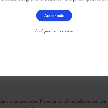
 grupo, por isso o engasgo e a aspiração de líquidos e alim
Aceitar tudo
tação deve ser investigada com exames que avaliam a capac
Configurações de cookies
ser consultados para adaptação da consistência do alimento
 a ingestão, controlando a sua duração e segurança, confor
utricional por sonda nasogástrica ou gastrostomia pode ser
ssidades específicas de cada paciente, considerando nível 
icos e agentes reguladores do intestino também podem ser
as a estes pacientes. No entanto, dificuldades em engolir 