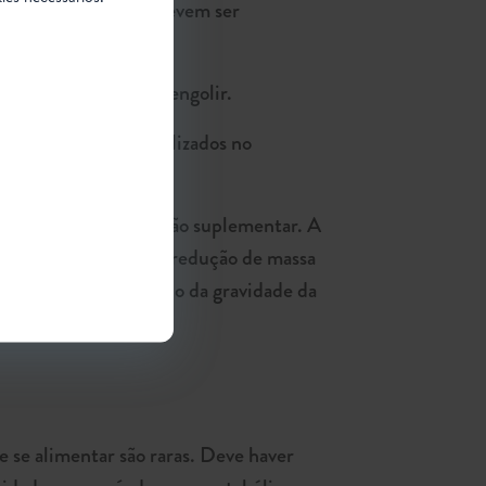
entos são riscos que devem ser
idade de mastigar e engolir.
 e dos utensílios utilizados no
me necessário.
 utilizado para nutrição suplementar. A
de atividade física e redução de massa
 adotados, dependendo da gravidade da
e se alimentar são raras. Deve haver