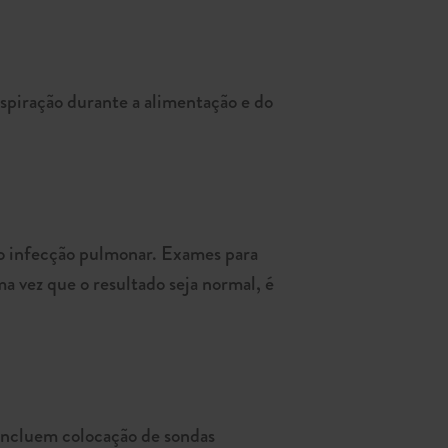
aspiração durante a alimentação e do
ndo infecção pulmonar. Exames para
ma vez que o resultado seja normal, é
incluem colocação de sondas