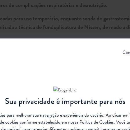
uros de complicações respiratórias e desnutrição.
icadas para uso temporário, enquanto sonda de gastrostomia
alizada a técnica de fundoplicatura de Nissen, de modo a d
Con
tatura, além da análise da dieta alimentar. A dieta ofereci
ando-se hidratação adequada, balanço eletrolítico e tratame
obesidade.
Sua privacidade é importante para nós
)
ookies para melhorar sua navegação e experiência do usuário. Ao clicar em 
de cookies conforme estabelecido em nossa
Política de Cookies
. Você t
esentar problemas de subnutrição, dificuldades de cresci
de cookies" para gerenciar diferentes cookies ou permitir apenas os cook