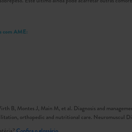
 sobrepeso. Este último ainda pode acarretar outras como
tes com AME:
rth B, Montes J, Main M, et al. Diagnosis and management
litation, orthopedic and nutritional care. Neuromuscul Di
atéria?
Confira o glossário
.