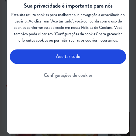
content/uploads/2019/07/nutrition-basics.pdf.
Sua privacidade é importante para nós
Este site utiliza cookies para melhorar sua navegação e experiência do
usuário. Ao clicar em "Aceitar tudo", você concorda com o uso de
#AtrofiaMuscularEspinhal #AME
cookies conforme estabelecido em nossa
Política de Cookies
. Você
#CuidadosNutricionais #Nutrição
também pode clicar em "Configurações de cookies" para gerenciar
diferentes cookies ou permitir apenas os cookies necessários.
#RefeiçãoemFamília
Aceitar tudo
Configurações de cookies
VEJA TAMBÉM