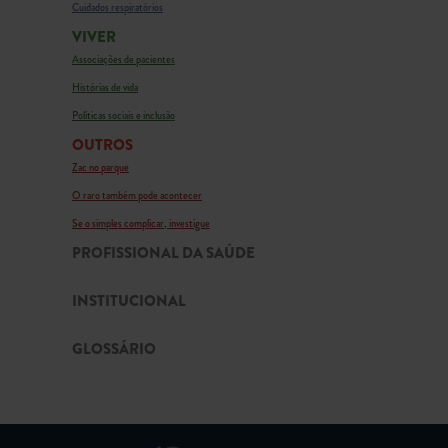
Cuidados respiratórios
VIVER
Associações de pacientes
Histórias de vida
Políticas sociais e inclusão
OUTROS
Zac no parque
O raro também pode acontecer
Se o simples complicar, investigue
PROFISSIONAL DA SAÚDE
INSTITUCIONAL
GLOSSÁRIO