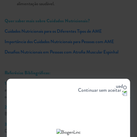
alimentação saudável.
Quer saber mais sobre Cuidados Nutricionais?
Cuidados Nutricionais para os Diferentes Tipos de AME
Importância dos Cuidados Nutricionais para Pessoas com AME
Desafios Nutricionais em Pessoas com Atrofia Muscular Espinhal
Referêcias Bibliográficas:
1.
Mercuri E. et al. Diagnosis and management of spinal muscular
atrophy: part 1: recommendations for diagnosis, rehabilitation,
Continuar sem aceitar
orthopedic and nutritional care. Neuromuscul Disord. 2018;28:103–15.
2.
Ministério da Saúde. Guia Alimentar para a População Brasileira.
Brasília, DF – 2014.
3.
The Nutrition Basics, Cure SMA. Acessado em 30/11/2018.
Disponivel em https://www.curesma.org/wp-