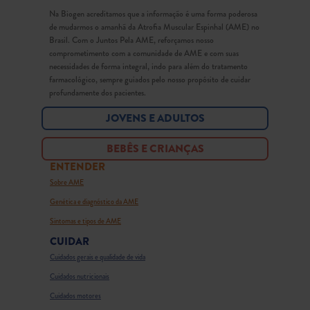
Na Biogen acreditamos que a informação é uma forma poderosa
de mudarmos o amanhã da Atrofia Muscular Espinhal (AME) no
Brasil. Com o Juntos Pela AME, reforçamos nosso
comprometimento com a comunidade de AME e com suas
necessidades de forma integral, indo para além do tratamento
farmacológico, sempre guiados pelo nosso propósito de cuidar
profundamente dos pacientes.
JOVENS E ADULTOS
BEBÊS E CRIANÇAS
ENTENDER
Sobre AME
Genética e diagnóstico da AME
Sintomas e tipos de AME
CUIDAR
Cuidados gerais e qualidade de vida
Cuidados nutricionais
Cuidados motores