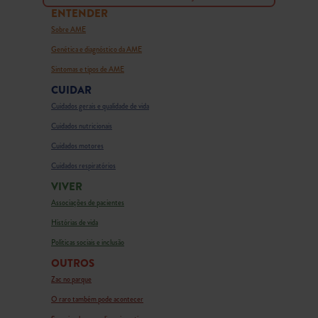
ENTENDER
Sobre AME
Genética e diagnóstico da AME
Sintomas e tipos de AME
CUIDAR
Cuidados gerais e qualidade de vida
Cuidados nutricionais
Cuidados motores
Cuidados respiratórios
VIVER
Associações de pacientes
Histórias de vida
Políticas sociais e inclusão
OUTROS
Zac no parque
O raro também pode acontecer