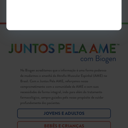
SAIBA MAIS
SAIBA MAIS
Na Biogen acreditamos que a informação é uma forma poderosa
de mudarmos o amanhã da Atrofia Muscular Espinhal (AME) no
Brasil. Com o Juntos Pela AME, reforçamos nosso
comprometimento com a comunidade de AME e com suas
necessidades de forma integral, indo para além do tratamento
farmacológico, sempre guiados pelo nosso propósito de cuidar
profundamente dos pacientes.
JOVENS E ADULTOS
BEBÊS E CRIANÇAS