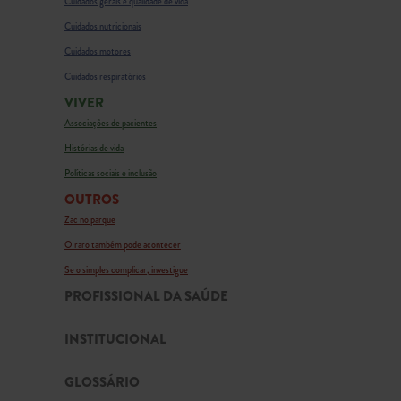
Cuidados gerais e qualidade de vida
Cuidados nutricionais
Cuidados motores
Cuidados respiratórios
VIVER
Associações de pacientes
Histórias de vida
Políticas sociais e inclusão
OUTROS
Zac no parque
O raro também pode acontecer
Se o simples complicar, investigue
PROFISSIONAL DA SAÚDE
INSTITUCIONAL
GLOSSÁRIO