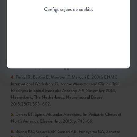
Referências Bibliográficas
Configurações de cookies
1.
Kandel ER, Schwartz JH, Jessell TM, Siegelbaum SA,
Hudspeth AJ. Principles of Neural Science. 5th ed. McGraw-
Hill Medical; 2013. 1414 p.
2.
Lunn MR, Wang CH. Spinal muscular atrophy. Lancet.
2008;371(9630):2120–33.
3.
Lefebvre S, Burglen L, Reboullet S, Clermont O, Burlet P,
Viollet L, et al. Identification and characterization of a spinal
muscular atrophy- determining gene. Cell. 1995;80(1):155–65.
4.
Finkel R, Bertini E, Muntoni F, Mercuri E. 209th ENMC
International Workshop: Outcome Measures and Clinical Trial
Readiness in Spinal Muscular Atrophy 7-9 November 2014,
Heemskerk, The Netherlands. Neuromuscul Disord.
2015;25(7):593–602.
5.
Darras BT. Spinal Muscular Atrophies. In: Pediatric Clinics of
North America. Elsevier Inc; 2015. p. 743–66.
6.
Bueno KC, Gouvea SP, Genari AB, Funayama CA, Zanette