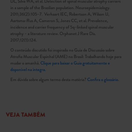
DL, Silva WA, et al. Detection of spinal muscular atrophy carriers
in a sample of the Brazilian population. Neuroepidemiology.
2011;36(2):105–7. Verhaart IEC, Robertson A, Wilson IJ,
Aartsma-Rus A, Cameron S, Jones CC, et al. Prevalence,
incidence and carrier frequency of 5q–linked spinal muscular
atrophy – a literature review. Orphanet J Rare Dis.
2017;12(1):124.
O conteúdo discutido foi inspirado no Guia de Discussão sobre
Atrofia Muscular Espinhal (AME) no Brasil: Trabalhando hoje para
mudar o amanhã.
Clique para baixar o Guia gratuitamente e
disponível na íntegra.
Em dúvida sobre algum termo desta matéria?
Confira o glossário
.
VEJA TAMBÉM