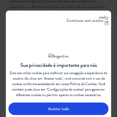
relativamente alta (5). Esse número varia de acordo com a
população e no Brasil essa frequência é estimada em um portador
a cada 37 pessoas (6).
Continuar sem aceitar
Sua privacidade é importante para nós
Este site utiliza cookies para melhorar sua navegação e experiência do
Epidemiologia da Atrofia Muscular Espinhal (AME)
usuário. Ao clicar em "Aceitar tudo", você concorda com o uso de
Não existem estudos de epidemiologia no Brasil, mas publicações
cookies conforme estabelecido em nossa
Política de Cookies
. Você
internacionais mostram que a Atrofia Muscular Espinhal (AME)
também pode clicar em "Configurações de cookies" para gerenciar
diferentes cookies ou permitir apenas os cookies necessários.
5q tem incidência estimada em 1 caso a cada 10 mil nascidos vivos
e prevalência de um a dois casos para cada 100 mil indivíduos (7).
Aceitar tudo