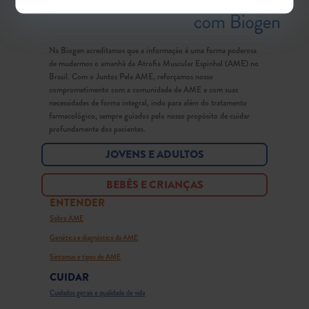
Na Biogen acreditamos que a informação é uma forma poderosa
de mudarmos o amanhã da Atrofia Muscular Espinhal (AME) no
Brasil. Com o Juntos Pela AME, reforçamos nosso
comprometimento com a comunidade de AME e com suas
necessidades de forma integral, indo para além do tratamento
farmacológico, sempre guiados pelo nosso propósito de cuidar
profundamente dos pacientes.
JOVENS E ADULTOS
BEBÊS E CRIANÇAS
ENTENDER
Sobre AME
Genética e diagnóstico da AME
Sintomas e tipos de AME
CUIDAR
Cuidados gerais e qualidade de vida