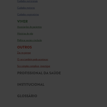
Cuidados nutricionais
Cuidados motores
Cuidados respiratórios
VIVER
Associações de pacientes
Histórias de vida
Políticas sociais e inclusão
OUTROS
Zac no parque
O raro também pode acontecer
Se o simples complicar, investigue
PROFISSIONAL DA SAÚDE
INSTITUCIONAL
GLOSSÁRIO