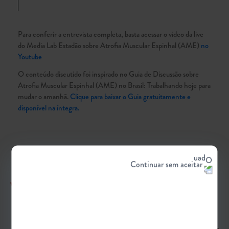
Video
Para conferir a entrevista completa, basta acessar o vídeo da live
do Media Lab Estadão sobre Atrofia Muscular Espinhal (AME)
no
Youtube
O conteúdo discutido foi inspirado no Guia de Discussão sobre
Atrofia Muscular Espinhal (AME) no Brasil: Trabalhando hoje para
mudar o amanhã.
Clique para baixar o Guia gratuitamente e
disponível na íntegra.
Continuar sem aceitar
VEJA TAMBÉM