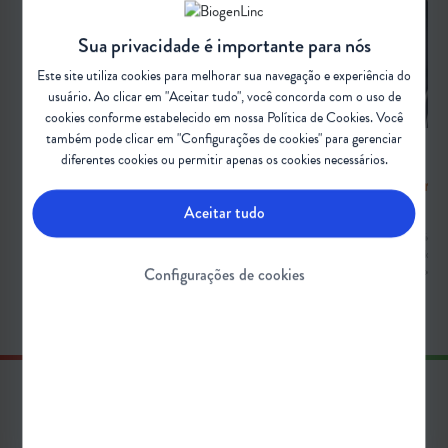
Sua privacidade é importante para nós
Este site utiliza cookies para melhorar sua navegação e experiência do
usuário. Ao clicar em "Aceitar tudo", você concorda com o uso de
cookies conforme estabelecido em nossa
Política de Cookies
. Você
também pode clicar em "Configurações de cookies" para gerenciar
diferentes cookies ou permitir apenas os cookies necessários.
O que é a Atrofia Muscular Espinhal
Guia introd
(AME)?
AME
Aceitar tudo
Saiba mais sobre a Atrofia Muscular Espinhal (AME), uma
Guia introdutório so
doença rara, neuromuscular e genética que atinge um ou
Exploração da doença
Configurações de cookies
dois casos a cada 100 mil pessoas
impacto no corpo.
SAIBA MAIS
SAIBA MAIS