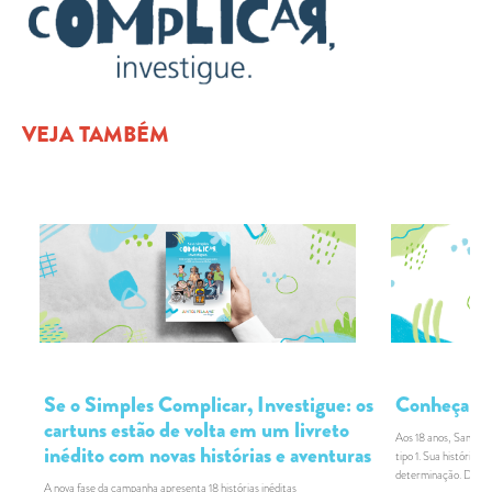
VEJA TAMBÉM
Se o Simples Complicar, Investigue: os
Conheça Sa
cartuns estão de volta em um livreto
Aos 18 anos, Samir, 
inédito com novas histórias e aventuras
tipo 1. Sua história r
determinação. Descu
A nova fase da campanha apresenta 18 histórias inéditas