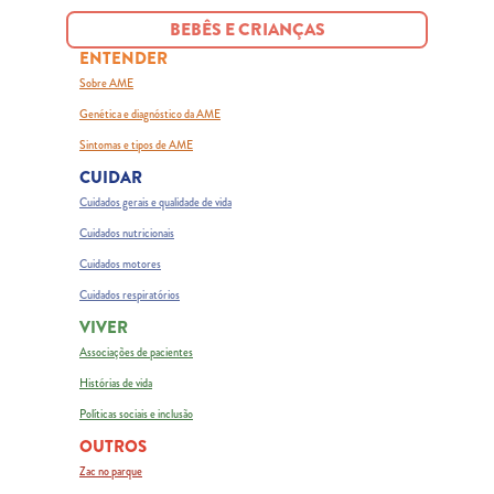
BEBÊS E CRIANÇAS
ENTENDER
Sobre AME
Genética e diagnóstico da AME
Sintomas e tipos de AME
CUIDAR
Cuidados gerais e qualidade de vida
Cuidados nutricionais
Cuidados motores
Cuidados respiratórios
VIVER
Associações de pacientes
Histórias de vida
Políticas sociais e inclusão
OUTROS
Zac no parque