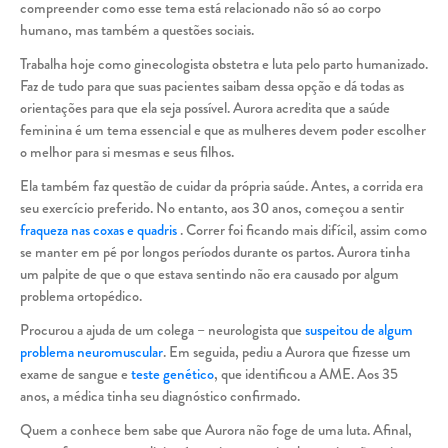
compreender como esse tema está relacionado não só ao corpo
humano, mas também a questões sociais.
Trabalha hoje como ginecologista obstetra e luta pelo parto humanizado.
Faz de tudo para que suas pacientes saibam dessa opção e dá todas as
orientações para que ela seja possível. Aurora acredita que a saúde
feminina é um tema essencial e que as mulheres devem poder escolher
o melhor para si mesmas e seus filhos.
Ela também faz questão de cuidar da própria saúde. Antes, a corrida era
seu exercício preferido. No entanto, aos 30 anos, começou a sentir
fraqueza nas coxas e quadris
. Correr foi ficando mais difícil, assim como
se manter em pé por longos períodos durante os partos. Aurora tinha
um palpite de que o que estava sentindo não era causado por algum
problema ortopédico.
Procurou a ajuda de um colega – neurologista que
suspeitou de algum
problema neuromuscular
. Em seguida, pediu a Aurora que fizesse um
exame de sangue e
teste genético
, que identificou a AME. Aos 35
anos, a médica tinha seu diagnóstico confirmado.
Quem a conhece bem sabe que Aurora não foge de uma luta. Afinal,