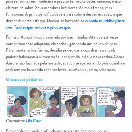
para se formar em medicina é preciso ter muita determinação, e isso
ela tem de sobra. Seus membros inferiores são mais fracos, mas
funcionais. A principal dificuldade é para subir e descer escadas, o que
demanda certo esforço. Dedica-se bastante ao
cuidado multidisciplinar
com fisioterapia motora e psicoterapia
.
Por isso, Aurora trocou a corrida por caminhadas. Até que estivesse
completamente adaptada, ela acabou ganhando um pouco de peso.
Para manter a boa forma, decidiu se dedicar a cozinhar: assim, ela
poderia balancear a alimentação, adequando-a à sua nova rotina. Como
Aurora não faz nada pela metade, acabou se apaixonando pela cozinha e
está sempre buscando receitas leves, saudáveis e, claro, saborosas.
O tempero polêmico
Cartunista:
Lila Cruz
Para conhecer mais profundamente o resto da turma, acesse: