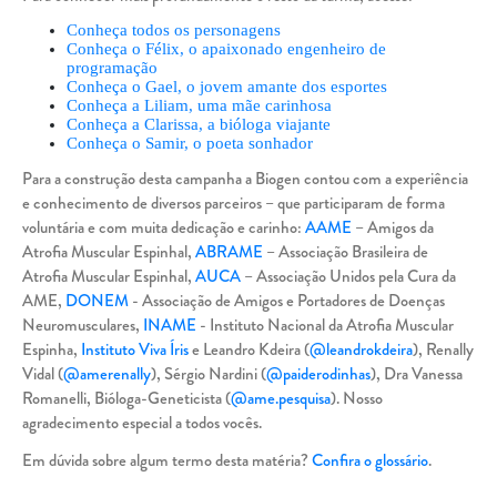
Conheça todos os personagens
Conheça o Félix, o apaixonado engenheiro de
programação
Conheça o Gael, o jovem amante dos esportes
Conheça a Liliam, uma mãe carinhosa
Conheça a Clarissa, a bióloga viajante
Conheça o Samir, o poeta sonhador
Para a construção desta campanha a Biogen contou com a experiência
e conhecimento de diversos parceiros – que participaram de forma
voluntária e com muita dedicação e carinho:
AAME
– Amigos da
Atrofia Muscular Espinhal,
ABRAME
– Associação Brasileira de
Atrofia Muscular Espinhal,
AUCA
– Associação Unidos pela Cura da
AME,
DONEM
- Associação de Amigos e Portadores de Doenças
Neuromusculares,
INAME
- Instituto Nacional da Atrofia Muscular
Espinha,
Instituto Viva Íris
e Leandro Kdeira (
@leandrokdeira
), Renally
Vidal (
@amerenally
), Sérgio Nardini (
@paiderodinhas
), Dra Vanessa
Romanelli, Bióloga-Geneticista (
@ame.pesquisa
). Nosso
agradecimento especial a todos vocês.
Em dúvida sobre algum termo desta matéria?
Confira o glossário
.