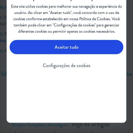
Este site utiliza cookies para melhorar sua navegação e experiência do
Referências bibliográficas:
usuário. Ao clicar em "Aceitar tudo", você concorda com o uso de
1.
VERHAART, I. C. et al.Journal of Neurology, v.264, n. 7, p. 1465–
cookies conforme estabelecido em nossa
Política de Cookies
. Você
1473,2017.
também pode clicar em "Configurações de cookies" para gerenciar
diferentes cookies ou permitir apenas os cookies necessários.
®
2.
Prior TW et al. GeneReviews
.Available at:
http://www.ncbi.nlm.nih.gov/books/NBK1352/
. Accessed Dec 2019.
Aceitar tudo
3.
Wang CH, et al. J Child Neurol. 2007;22:1027-1049.
Configurações de cookies
#AtrofiaMuscularEspinhal #AME #AMEAdulto
#VidaAdulta #Diversidade #Pacientes
Esse conteúdo faz parte da campanha
‘Se o
. Veja os artigos
Simples Complicar, Investigue’