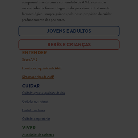
comprometimento com a comunidade de AME e com suas
necessidades de forma integral, indo para além do tratamento
farmacológico, sempre guiados pelo nosso propósito de cuidar
profundamente dos pacientes.
JOVENS E ADULTOS
BEBÊS E CRIANÇAS
ENTENDER
Sobre AME
Genética e diagnóstico da AME
Sintomas e tipos de AME
CUIDAR
Cuidados gerais e qualidade de vida
Cuidados nutricionais
Cuidados motores
Cuidados respiratórios
VIVER
Associações de pacientes