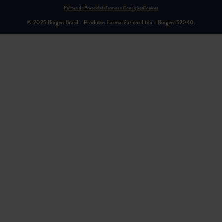
Política de Privacidade
Termos e Condições
Cookies
© 2025 Biogen Brasil - Produtos Farmacêuticos Ltda - Biogen-52040.