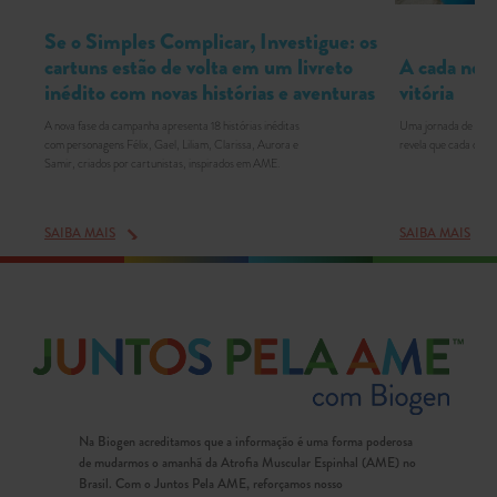
Se o Simples Complicar, Investigue: os
A cada nov
cartuns estão de volta em um livreto
vitória
inédito com novas histórias e aventuras
Uma jornada de triun
A nova fase da campanha apresenta 18 histórias inéditas
revela que cada desc
com personagens Félix, Gael, Liliam, Clarissa, Aurora e
Samir, criados por cartunistas, inspirados em AME.
SAIBA MAIS
SAIBA MAIS
Na Biogen acreditamos que a informação é uma forma poderosa
de mudarmos o amanhã da Atrofia Muscular Espinhal (AME) no
Brasil. Com o Juntos Pela AME, reforçamos nosso