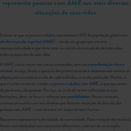
representa pessoas com AME nas mais diversas
situações de suas vidas
Estima-se que os jovens e adultos representem 35% da população global com
atrofia muscular espinhal (AME)¹
- sendo um grupo que merece
representatividade e que deve estar no centro de tomada de decisão sobre
todos os aspectos de suas vidas.
A AME, como vimos nos outros conteúdos, tem uma
manifestação clínica
variável
, ou seja, desde a aparição dos primeiros
sinais e sintomas
até mesmo as
adaptações necessárias a vida de cada indivíduo, é muito particular. Porém, o
que é certo e comum a todos os
jovens e adultos com AME
, é que que antes
de pacientes, são pessoas. Por isso, ao invés de terem reforçadas as suas
limitações, deve-se focar e reforçar suas
possibilidades
. Nesse contexto,
criamos uma série com seis tirinhas que ilustram situações do dia a dia das
pessoas com AME – com leveza e um toque de bom humor.
Buscamos representar a pluralidade da comunidade. Para a criação das tirinhas,
foram convidados(as) seis cartunistas diferentes, cada um de uma região