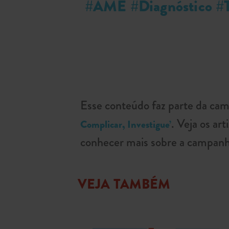
#AME #Diagnóstico #T
Esse conteúdo faz parte da c
. Veja os art
Complicar, Investigue’
conhecer mais sobre a campan
VEJA TAMBÉM