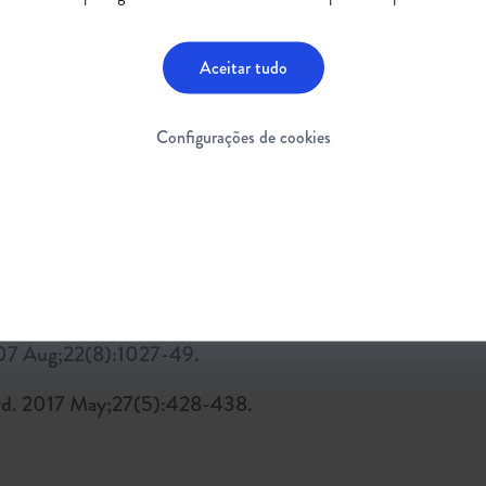
 uma ferramenta importante de autonomia e inclusão!
atéria?
Confira o glossário
.
Aceitar tudo
Configurações de cookies
ercuri E. Neuromuscul Disord. 2015;25(7):593–602.
Spinal Muscular Atrophy. 2000 Feb 24 [updated 2020 De
 SE, Bean LJH, Mirzaa G, Amemiya A, editors. GeneRevi
ttle; 1993–2021.
007 Aug;22(8):1027-49.
ord. 2017 May;27(5):428-438.