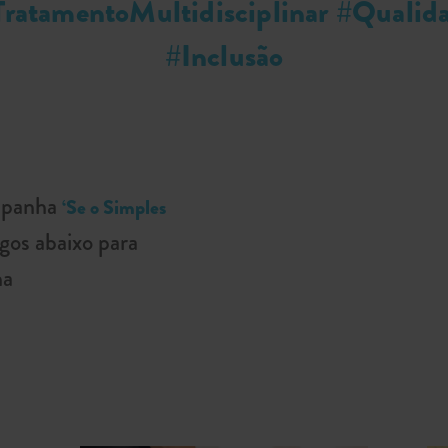
ratamentoMultidisciplinar #Quali
#Inclusão
ampanha
‘Se o Simples
igos abaixo para
ha