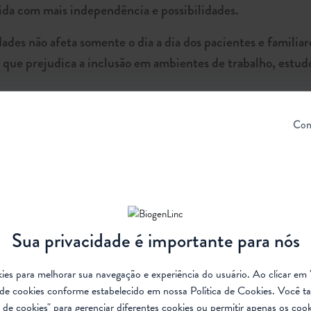
da com mais independência e possibilidades.
idades não afeta somente o dia a dia dos pacientes e famil
que prejudica a inclusão em ambientes de trabalho, estudo 
2 pessoas, incluindo pacientes, familiares e cuidadores d
Con
zar as funções motoras afetadas pela AME um grande progr
lcançar
principais capacidades que indivíduos com AME desejam es
Sua privacidade é importante para nós
ilizar o teclado (26%). Segundo a pesquisa, 20% dos entr
nto 16% buscam melhorias na mobilidade e 13% procuram es
ookies para melhorar sua navegação e experiência do usuário. Ao clicar em 
de cookies conforme estabelecido em nossa
Política de Cookies
. Você t
u não, melhora a qualidade de vida dos indivíduos jovens 
de cookies" para gerenciar diferentes cookies ou permitir apenas os cook