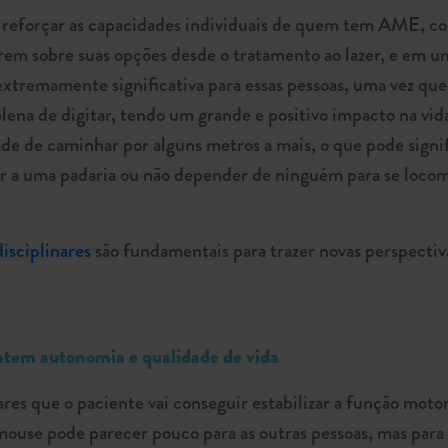
al reforçar as capacidades individuais de quem tem AME, c
erem sobre suas opções desde o tratamento ao lazer, e em 
tremamente significativa para essas pessoas, uma vez que 
plena de digitar, tendo um grande e positivo impacto na vid
de de caminhar por alguns metros a mais, o que pode sign
 ir a uma padaria ou não depender de ninguém para se locom
isciplinares
são fundamentais para trazer novas perspectiv
ntem autonomia e qualidade de vida
res que o paciente vai conseguir estabilizar a função moto
mouse pode parecer pouco para as outras pessoas, mas par