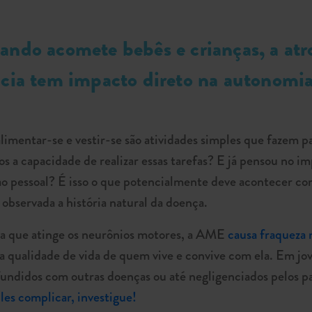
ndo acomete bebês e crianças, a atr
ncia tem impacto direto na autonomia
alimentar-se e vestir-se são atividades simples que fazem p
s a capacidade de realizar essas tarefas? E já pensou no im
o ao pessoal? É isso o que potencialmente deve acontecer 
e observada a história natural da doença.
va que atinge os neurônios motores, a AME
causa fraqueza 
a qualidade de vida de quem vive e convive com ela. Em jov
fundidos com outras doenças ou até negligenciados pelos p
ples complicar, investigue!