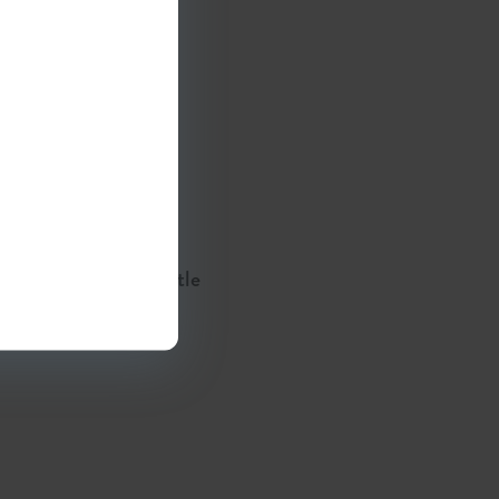
c 3]. In: Adam
®
ews
[Internet]. Seattle