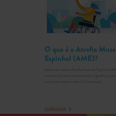
O que é a Atrofia Musc
Espinhal (AME)?
Saiba mais sobre a Atrofia Muscular Espinhal (A
uma doença rara, neuromuscular e genética que 
um ou dois casos a cada 100 mil pessoas
SAIBA MAIS