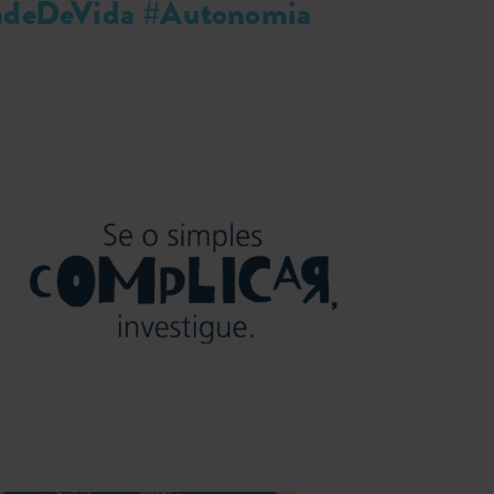
dadeDeVida #Autonomia