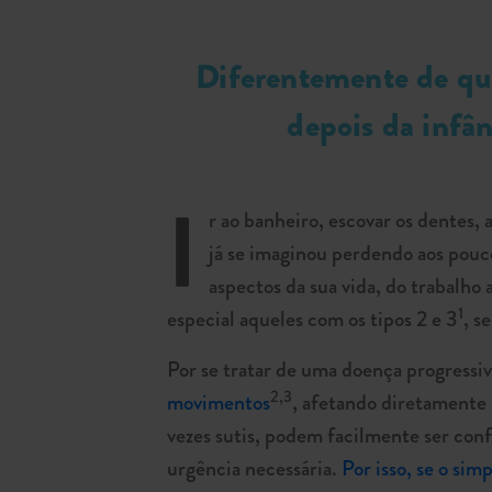
Diferentemente de qua
depois da infâ
I
r ao banheiro, escovar os dentes, 
já se imaginou perdendo aos pouco
aspectos da sua vida, do trabalh
1
especial aqueles com os tipos 2 e 3
, s
Por se tratar de uma doença progressi
2,3
movimentos
, afetando diretamente 
vezes sutis, podem facilmente ser con
urgência necessária.
Por isso, se o sim