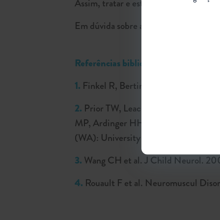
Assim, tratar e estabilizar a doença é
Em dúvida sobre algum termo desta m
Referências bibliográficas:
1.
Finkel R, Bertini E, Muntoni F, M
2.
Prior TW, Leach ME, Finanger E. 
MP, Ardinger HH, Pagon RA, Wallace
(WA): University of Washington, Sea
3.
Wang CH et al. J Child Neurol. 2
4.
Rouault F et al. Neuromuscul Dis