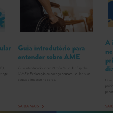
A 
ular
Guia introdutório para
ne
entender sobre AME
pr
di
ME),
Guia introdutório sobre Atrofia Muscular Espinhal
atinge
(AME): Exploração da doença neuromuscular, suas
causas e impacto no corpo.
O neu
práti
panor
SAIBA MAIS
SAI