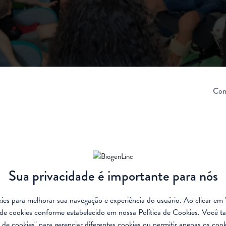
Con
ue proporciona cuidados para pacientes com AME e paralisia ce
Sua privacidade é importante para nós
ookies para melhorar sua navegação e experiência do usuário. Ao clicar em 
importantes para todas as pessoas, independentemente de s
de cookies conforme estabelecido em nossa
Política de Cookies
. Você t
tunidades e possibilidades de vivências ricas em moviment
de cookies" para gerenciar diferentes cookies ou permitir apenas os cook