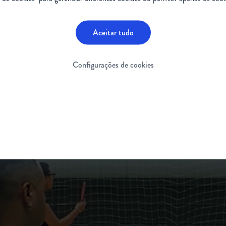
ão nossas crianças serem um dia atletas, mas isso não sig
Aceitar tudo
Configurações de cookies
 Kdeira tem
AME tipo 3
e relembra que, durante a infância,
neira: “eram brincadeiras que a minha limitação física me p
tituto Barueri Paraolímpico, ONG que oferece oficinas de b