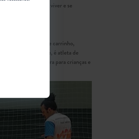
nifica que não podem viver e se
 costumava brincar de carrinho,
ermitia”, disse. Hoje, é atleta de
allet, jazz e capoeira para crianças e