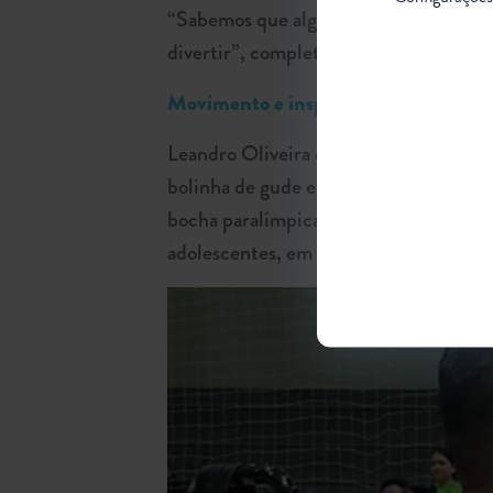
“Sabemos que algumas condições não far
divertir”, completou.
Movimento e inspiração
Leandro Oliveira da Silva ou Leandro
bolinha de gude e soltava pipa à sua ma
bocha paralímpica e coordenador do Ins
adolescentes, em Barueri (SP).