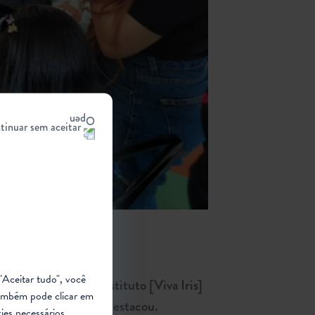
tinuar sem aceitar
rebral.
"Aceitar tudo", você
ua condição: “no Instituto [Viva Iris]
ambém pode clicar em
o, em experiência”, destacou.
ies necessários.