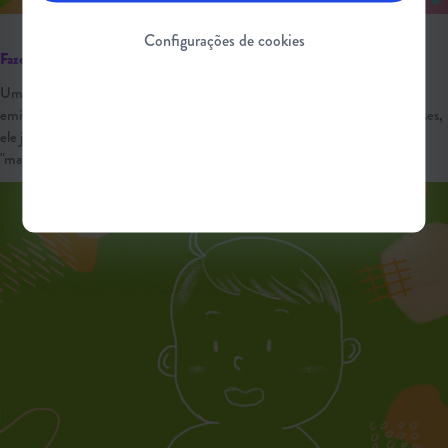
Configurações de cookies
Fazer barulhos e emitir sons
Um dos marcos de desenvolvimento para se observar é se o seu filho ri ou
emite sons agudos, principalmente se incentivado. Ao completar nove meses,
ele já deve ser capaz de balbuciar pequenas palavras com repetições como
"mama", "baba" ou "dada".