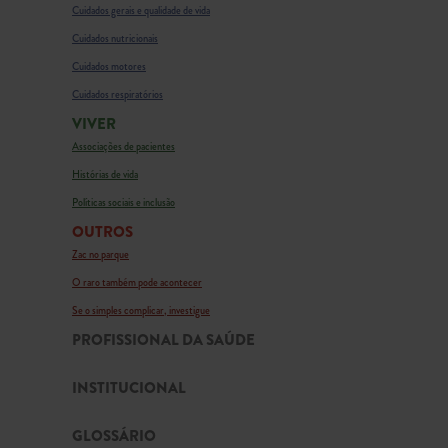
Cuidados gerais e qualidade de vida
Cuidados nutricionais
Cuidados motores
Cuidados respiratórios
VIVER
Associações de pacientes
Histórias de vida
Políticas sociais e inclusão
OUTROS
Zac no parque
O raro também pode acontecer
Se o simples complicar, investigue
PROFISSIONAL DA SAÚDE
INSTITUCIONAL
GLOSSÁRIO