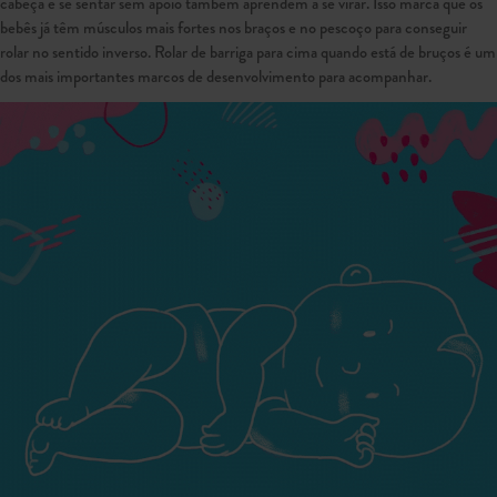
cabeça e se sentar sem apoio também aprendem a se virar. Isso marca que os
bebês já têm músculos mais fortes nos braços e no pescoço para conseguir
rolar no sentido inverso. Rolar de barriga para cima quando está de bruços é um
dos mais importantes marcos de desenvolvimento para acompanhar.