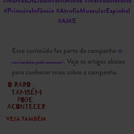
#MarcosDeDesenvolvimento #MarcosMotores
#PrimeiraInfância #AtrofiaMuscularEspinhal
#AME
Esse conteúdo faz parte da campanha
‘O
. Veja os artigos abaixo
raro também pode acontecer’
para conhecer mais sobre a campanha
VEJA TAMBÉM