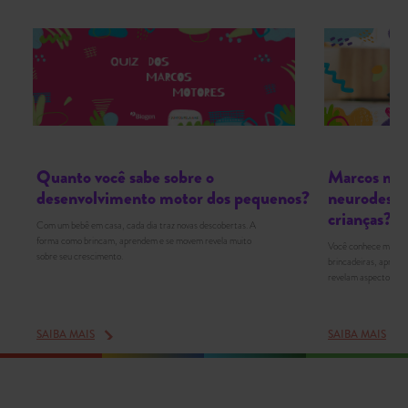
Quanto você sabe sobre o
Marcos mot
desenvolvimento motor dos pequenos?
neurodesen
crianças?
Com um bebê em casa, cada dia traz novas descobertas. A
forma como brincam, aprendem e se movem revela muito
Você conhece marcos
sobre seu crescimento.
brincadeiras, aprend
revelam aspectos cru
SAIBA MAIS
SAIBA MAIS