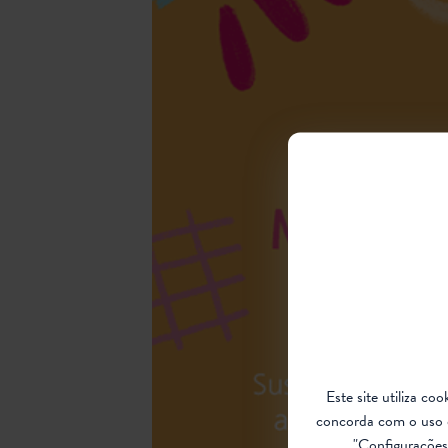
Este site utiliza c
concorda com o uso 
"Configurações 