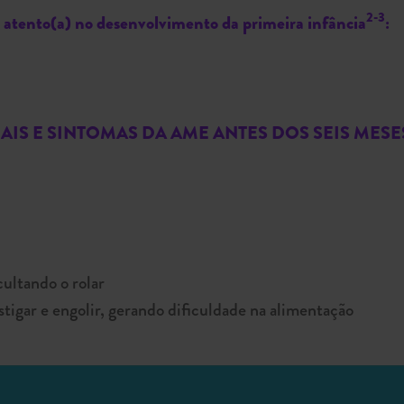
2-3
ar atento(a) no desenvolvimento da primeira infância
:
NAIS E SINTOMAS DA AME ANTES DOS SEIS MES
cultando o rolar
tigar e engolir, gerando dificuldade na alimentação