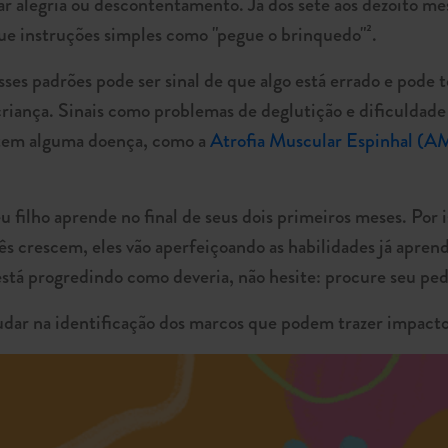
ar alegria ou descontentamento. Já dos sete aos dezoito me
gue instruções simples como "pegue o brinquedo"².
s padrões pode ser sinal de que algo está errado e pode t
iança. Sinais como problemas de deglutição e dificuldade 
ê tem alguma doença, como a
Atrofia Muscular Espinhal (A
u filho aprende no final de seus dois primeiros meses. Por 
ês crescem, eles vão aperfeiçoando as habilidades já aprend
está progredindo como deveria, não hesite: procure seu ped
judar na identificação dos marcos que podem trazer impac