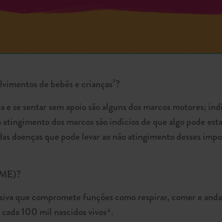
vimentos de bebês e crianças²?
ca e se sentar sem apoio são alguns dos marcos motores; in
o atingimento dos marcos são indícios de que algo pode est
as doenças que pode levar ao não atingimento desses impo
AME)?
iva que compromete funções como respirar, comer e andar,
 cada 100 mil nascidos vivos⁴.