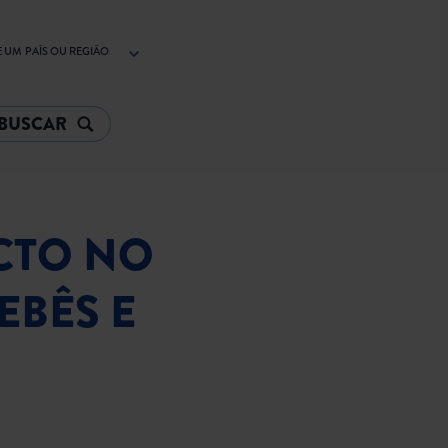
 UM PAÍS OU REGIÃO
CTO NO
BÊS E