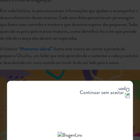
Em cada história, os pais encontram informações que ajudam a acompanhar o
desenvolvimento desses marcos. Cada uma delas apresenta um personagem
que ilustra esse caminho e mostra o que devemos esperar dos pequenos. Saiba
quais são os principais marcos motores, como identificá-los e em que período
da vida da criança eles devem ser esperados.
A história
“Momento sideral”
ilustra esse marco ao contar a jornada do
pequeno Chuchu, um bebê que está aprendendo a sustentar a cabeça sozinho
e descobrindo um novo mundo ao movê-la de um lado para o outro.
Continuar sem aceitar
Play