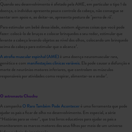
Quando seu desenvolvimento é afetado pela AME, em particular o tipo 1 da
doença, o indivíduo apresenta pouco controle da cabeça, não consegue se
sentar sem apoio e, ao deitar-se, apresenta postura de "perna de rã".
Para estimular um bebê dessa idade, existem algumas coisas que você pode
fazer: colocá-lo de bruços e colocar brinquedos a seu redor, estimular que
levante a cabeça levando objetos ao nível dos olhos, colocando um brinquedo
acima da cabeça para estimular que o alcance².
A atrofia muscular espinhal (AME)
é uma doença neuromuscular rara,
genética e com
manifestações clínicas variáveis
. Ela pode causar a disfunção e
morte de neurônios motores inferiores, que controlam os músculos
responsáveis por atividades como respirar, alimentar-se e andar³.
O astronauta Chuchu
A campanha
O Raro Também Pode Acontecer
é uma ferramenta que pode
ajudar os pais a ficar de olho no desenvolvimento. Em especial, a série
“Histórias para se viver”, que traz livros educativos para ajudar os pais a
monitorarem os marcos motores dos seus filhos por meio de um universo
lúdico e cheio de imaginação.