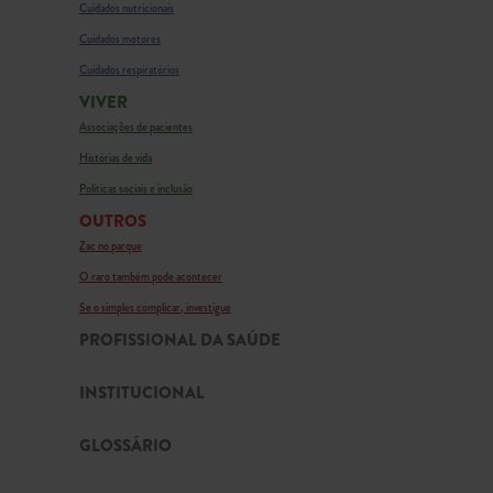
Cuidados nutricionais
Cuidados motores
Cuidados respiratórios
VIVER
Associações de pacientes
Histórias de vida
Políticas sociais e inclusão
OUTROS
Zac no parque
O raro também pode acontecer
Se o simples complicar, investigue
PROFISSIONAL DA SAÚDE
INSTITUCIONAL
GLOSSÁRIO