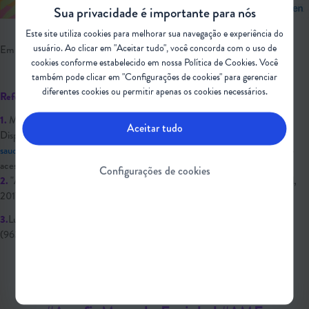
Sua privacidade é importante para nós
Video
Este site utiliza cookies para melhorar sua navegação e experiência do
usuário. Ao clicar em "Aceitar tudo", você concorda com o uso de
Em dúvida sobre algum termo desta matéria?
Confira o glossário.
cookies conforme estabelecido em nossa
Política de Cookies
. Você
também pode clicar em "Configurações de cookies" para gerenciar
diferentes cookies ou permitir apenas os cookies necessários.
Referências:
1.
Ministério da Saúde. Como acompanhar o desenvolvimento da criança.
Aceitar tudo
Disponível em
http://www.blog.saude.gov.br/index.php/promocao-da-
saude/53047-como-acompanhar-o-desenvolvimento-da-crianca
. Último
acesso em maio de 2020.
Configurações de cookies
2.
"Aprenda os sinais. Aja cedo". Sociedade Brasileira de Neurologia Infantil,
2017.
3.
Lunn MR, Wang CH. Spinal muscular atrophy. Lancet. 2008; 371
(9630):2120-33.