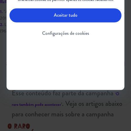
Referências:
1.
"Aprenda os sinais. Aja cedo". Sociedade Brasileira de Neurologia Infantil,
Aceitar tudo
2017.
2.
Lunn MR, Wang CH. Spinal muscular atrophy. Lancet. 2008; 371
(9630):2120-33
Configurações de cookies
#AtrofiaMuscularEspinhal #AME
#MarcosMotores #DesenvolvimentoInfantil
Esse conteúdo faz parte da campanha
‘O
. Veja os artigos abaixo
raro também pode acontecer’
para conhecer mais sobre a campanha