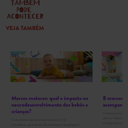
VEJA TAMBÉM
Marcos motores: qual o impacto no
8 marcos d
neurodesenvolvimento dos bebês e
acompanhar
crianças?
Conheça os principai
infância! Observe e id
Você conhece marcos de desenvolvimento? As
e busque apoio profis
brincadeiras, aprendizado, fala e movimento dos pequenos