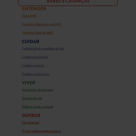
BEBÊS E CRIANÇAS
ENTENDER
Sobre AME
Genética e diagnóstico da AME
Sintomas e tipos de AME
CUIDAR
Cuidados gerais e qualidade de vida
Cuidados nutricionais
Cuidados motores
Cuidados respiratórios
VIVER
Associações de pacientes
Histórias de vida
Políticas sociais e inclusão
OUTROS
Zac no parque
O raro também pode acontecer