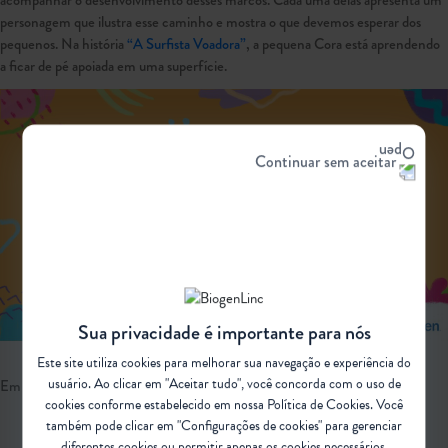
personagem que ilustra esse caminho e mostra o que devemos esperar dos
pequenos. Na história
“A Surfista Voadora”
, a pequena Cora está aprendendo
a ficar de pé apoiada em uma superfície.
Continuar sem aceitar
Play
Sua privacidade é importante para nós
Video
Este site utiliza cookies para melhorar sua navegação e experiência do
usuário. Ao clicar em "Aceitar tudo", você concorda com o uso de
Em dúvida sobre algum termo desta matéria?
Confira o glossário.
cookies conforme estabelecido em nossa
Política de Cookies
. Você
também pode clicar em "Configurações de cookies" para gerenciar
diferentes cookies ou permitir apenas os cookies necessários.