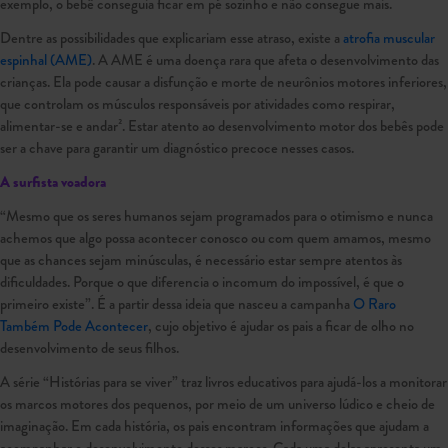
exemplo, o bebê conseguia ficar em pé sozinho e não consegue mais.
Dentre as possibilidades que explicariam esse atraso, existe a
atrofia muscular
espinhal (AME)
. A AME é uma doença rara que afeta o desenvolvimento das
crianças. Ela pode causar a disfunção e morte de neurônios motores inferiores,
que controlam os músculos responsáveis por atividades como respirar,
alimentar-se e andar². Estar atento ao desenvolvimento motor dos bebês pode
ser a chave para garantir um diagnóstico precoce nesses casos.
A surfista voadora
“Mesmo que os seres humanos sejam programados para o otimismo e nunca
achemos que algo possa acontecer conosco ou com quem amamos, mesmo
que as chances sejam minúsculas, é necessário estar sempre atentos às
dificuldades. Porque o que diferencia o incomum do impossível, é que o
primeiro existe”. É a partir dessa ideia que nasceu a campanha
O Raro
Também Pode Acontecer
, cujo objetivo é ajudar os pais a ficar de olho no
desenvolvimento de seus filhos.
A série “Histórias para se viver” traz livros educativos para ajudá-los a monitorar
os marcos motores dos pequenos, por meio de um universo lúdico e cheio de
imaginação. Em cada história, os pais encontram informações que ajudam a
acompanhar o desenvolvimento desses marcos. Cada uma delas apresenta um