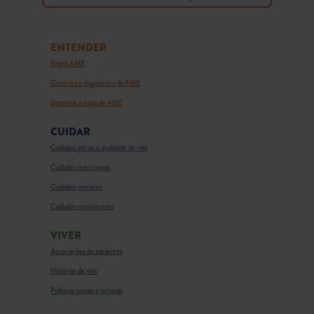
ENTENDER
Sobre AME
Genética e diagnóstico da AME
Sintomas e tipos de AME
CUIDAR
Cuidados gerais e qualidade de vida
Cuidados nutricionais
Cuidados motores
Cuidados respiratórios
VIVER
Associações de pacientes
Histórias de vida
Políticas sociais e inclusão