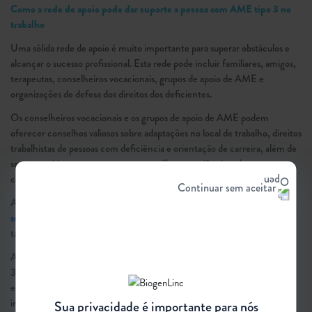
Como a rede de apoio pode dar suporte a pessoa com AME tipo 3 no
trabalho
Uma sólida rede de apoio é muito importante para superar obstáculos e
alcançar o sucesso profissional. Esta rede pode incluir familiares, amigos,
terapeutas, conselheiros vocacionais, grupos de apoio de AME e
organizações de defesa dos direitos dos deficientes.
Os conselheiros vocacionais e os grupos de apoio de AME podem
oferecer conselhos valiosos sobre adaptações no local de trabalho, direitos
trabalhistas de pessoas com deficiência e orientação de carreira, além de
ser um ambiente seguro para compartilhar experiências e buscar
conselhos.
Continuar sem aceitar
A família e os amigos desempenham um papel fundamental como
suporte emocional
e encorajamento, oferecendo apoio prático nas
tarefas diárias e auxiliando na busca por oportunidades de trabalho.
Ao unir os esforços da empresa, rede de apoio e pessoas com AME tipo
3, é possível criar um ambiente de trabalho mais inclusivo, empoderador
e capaz de promover o crescimento e o sucesso profissional desses
indivíduos, e beneficiar a empresa com novas perspectivas. Ao fazer isso,
Sua privacidade é importante para nós