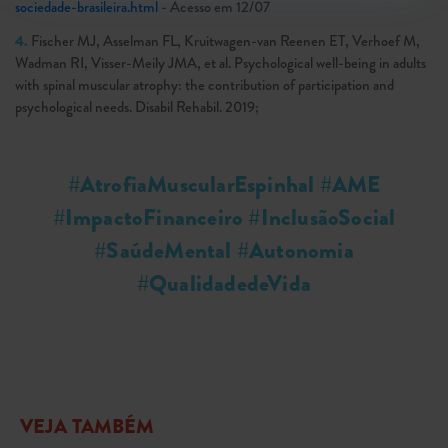
sociedade-brasileira.html
- Acesso em 12/07
4.
Fischer MJ, Asselman FL, Kruitwagen-van Reenen ET, Verhoef M,
Wadman RI, Visser-Meily JMA, et al. Psychological well-being in adults
with spinal muscular atrophy: the contribution of participation and
psychological needs. Disabil Rehabil. 2019;
#AtrofiaMuscularEspinhal #AME
#ImpactoFinanceiro #InclusãoSocial
#SaúdeMental #Autonomia
#QualidadedeVida
VEJA TAMBÉM