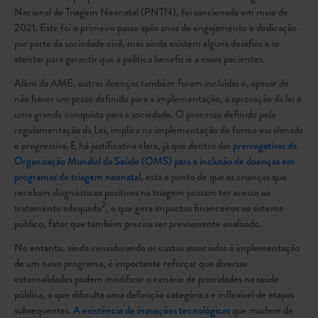
Nacional de Triagem Neonatal (PNTN), foi sancionada em maio de
2021. Este foi o primeiro passo após anos de engajamento e dedicação
por parte da sociedade civil, mas ainda existem alguns desafios a se
atentar para garantir que a política beneficie a esses pacientes.
Além da AME, outras doenças também foram incluídas e, apesar de
não haver um prazo definido para a implementação, a aprovação da lei é
uma grande conquista para a sociedade. O processo definido pela
regulamentação da Lei, implica na implementação de forma escalonada
e progressiva. E há justificativa clara, já que dentro das
prerrogativas da
Organização Mundial da Saúde (OMS) para a inclusão de doenças em
programas de triagem neonatal
, está o ponto de que as crianças que
recebam diagnósticos positivos na triagem possam ter acesso ao
2
tratamento adequado
, o que gera impactos financeiros ao sistema
público, fator que também precisa ser previamente analisado.
No entanto, ainda considerando os custos associados à implementação
de um novo programa, é importante reforçar que diversas
externalidades podem modificar o cenário de prioridades na saúde
pública, o que dificulta uma definição categórica e inflexível de etapas
subsequentes.
A existência de inovações tecnológicas
que mudem de