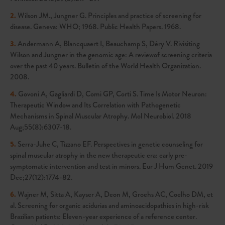
2.
Wilson JM., Jungner G. Principles and practice of screening for
disease. Geneva: WHO; 1968. Public Health Papers. 1968.
3.
Andermann A, Blancquaert I, Beauchamp S, Déry V. Rivisiting
Wilson and Jungner in the genomic age: A reviewof screening criteria
over the past 40 years. Bulletin of the World Health Organization.
2008.
4.
Govoni A, Gagliardi D, Comi GP, Corti S. Time Is Motor Neuron:
Therapeutic Window and Its Correlation with Pathogenetic
Mechanisms in Spinal Muscular Atrophy. Mol Neurobiol. 2018
Aug;55(8):6307-18.
5.
Serra-Juhe C, Tizzano EF. Perspectives in genetic counseling for
spinal muscular atrophy in the new therapeutic era: early pre-
symptomatic intervention and test in minors. Eur J Hum Genet. 2019
Dec;27(12):1774-82.
6.
Wajner M, Sitta A, Kayser A, Deon M, Groehs AC, Coelho DM, et
al. Screening for organic acidurias and aminoacidopathies in high-risk
Brazilian patients: Eleven-year experience of a reference center.