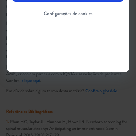
familiares, melhor custo-benefício e mais suporte para a comunidade e
para os profissionais de saúde.
Configurações de cookies
Diversos setores podem contribuir para ampliar as informações sobre a
doença e, consequentemente, influenciar de forma positiva no
processo de implementação, seja com campanhas, com o
desenvolvimento de treinamentos e materiais de apoio para promover
debates ou até mesmo com a criação de novas regulamentações por
legisladores e lideranças políticas.
Este material é parte do
policy paper
sobre triagem neonatal para a
AME, criado em parceria com o IQVIA e associações de pacientes.
Confira:
clique aqui
.
Em dúvida sobre algum termo desta matéria?
Confira o glossário
.
Referências Bibliográficas
1.
Phan HC, Taylor JL, Hannon H, Howell R. Newborn screening for
spinal muscular atrophy: Anticipating an imminent need. Semin
Perinatol. 2015;39(3):217–29.