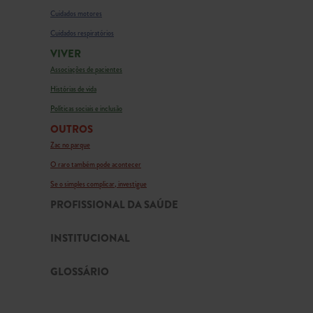
Cuidados motores
Cuidados respiratórios
VIVER
Associações de pacientes
Histórias de vida
Políticas sociais e inclusão
OUTROS
Zac no parque
O raro também pode acontecer
Se o simples complicar, investigue
PROFISSIONAL DA SAÚDE
INSTITUCIONAL
GLOSSÁRIO