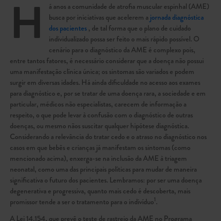
H
á anos a comunidade de atrofia muscular espinhal (AME)
busca por iniciativas que acelerem a
jornada diagnóstica
dos pacientes
, de tal forma que o plano de cuidado
individualizado possa ser feito o mais rápido possível. O
cenário para o diagnóstico da AME é complexo pois,
entre tantos fatores, é necessário considerar que a doença não possui
uma manifestação clínica única; os sintomas são variados e podem
surgir em diversas idades. Há ainda dificuldade no acesso aos exames
para diagnóstico e, por se tratar de uma doença rara, a sociedade e em
particular, médicos não especialistas, carecem de informação a
respeito, o que pode levar à confusão com o diagnóstico de outras
doenças, ou mesmo nãos suscitar qualquer hipótese diagnóstica.
Considerando a relevância do tratar cedo e o atraso no diagnóstico nos
casos em que bebês e crianças já manifestam os sintomas (como
mencionado acima), enxerga-se na inclusão da AME à triagem
neonatal, como uma das principais políticas para mudar de maneira
significativa o futuro dos pacientes. Lembramos: por ser uma doença
degenerativa e progressiva, quanto mais cedo é descoberta, mais
1
promissor tende a ser o tratamento para o indivíduo
.
A Lei 14.154, que prevê o teste de rastreio da AME no Programa