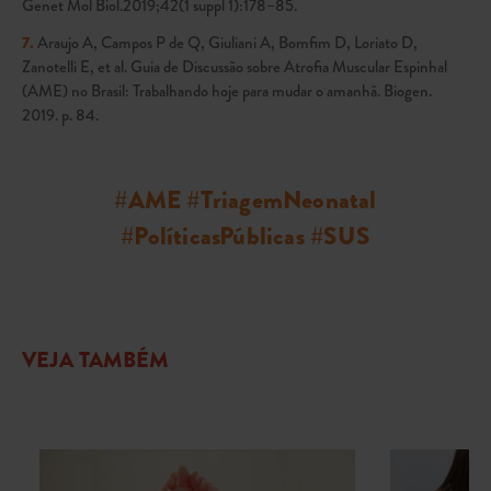
Genet Mol Biol.2019;42(1 suppl 1):178–85.
7.
Araujo A, Campos P de Q, Giuliani A, Bomfim D, Loriato D,
Zanotelli E, et al. Guia de Discussão sobre Atrofia Muscular Espinhal
(AME) no Brasil: Trabalhando hoje para mudar o amanhã. Biogen.
2019. p. 84.
#AME #TriagemNeonatal
#PolíticasPúblicas #SUS
VEJA TAMBÉM