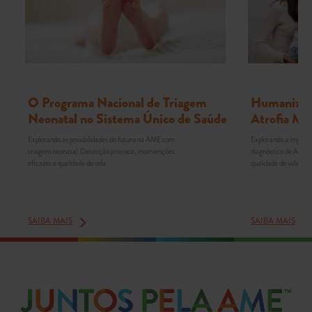
O Programa Nacional de Triagem
Humanizaçã
Neonatal no Sistema Único de Saúde
Atrofia Mu
Explorando as possibilidades do futuro na AME com
Explorando a importâ
triagem neonatal. Detecção precoce, intervenções
diagnóstico de AME. 
eficazes e qualidade de vida.
qualidade de vida em 
SAIBA MAIS
SAIBA MAIS