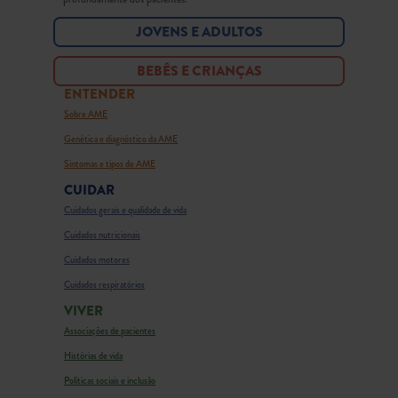
JOVENS E ADULTOS
BEBÊS E CRIANÇAS
ENTENDER
Sobre AME
Genética e diagnóstico da AME
Sintomas e tipos de AME
CUIDAR
Cuidados gerais e qualidade de vida
Cuidados nutricionais
Cuidados motores
Cuidados respiratórios
VIVER
Associações de pacientes
Histórias de vida
Políticas sociais e inclusão