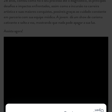
28 anos, contou como foi o seu processo até o diagnóstico, os principais
desafios e impactos enfrentados, assim como a incursão na carreira
artística e suas maiores conquistas, possíveis graças ao cuidado constante
em parceria com sua equipe médica. A jovem dá um show de carisma
cativante e solta a voz, mostrando que nada pode apagar a sua luz.
Assista agora!