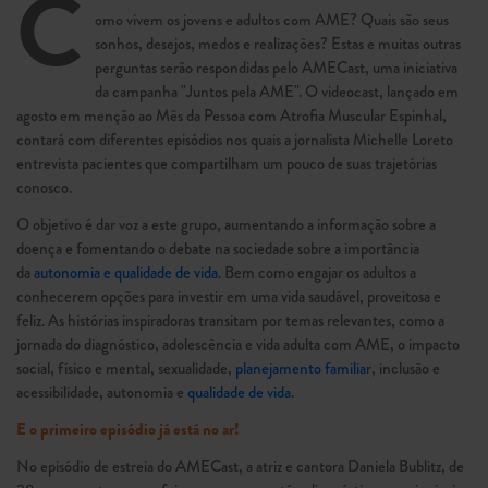
C
omo vivem os jovens e adultos com AME? Quais são seus
sonhos, desejos, medos e realizações? Estas e muitas outras
perguntas serão respondidas pelo AMECast, uma iniciativa
da campanha "Juntos pela AME". O videocast, lançado em
agosto em menção ao Mês da Pessoa com Atrofia Muscular Espinhal,
contará com diferentes episódios nos quais a jornalista Michelle Loreto
entrevista pacientes que compartilham um pouco de suas trajetórias
conosco.
O objetivo é dar voz a este grupo, aumentando a informação sobre a
doença e fomentando o debate na sociedade sobre a importância
da
autonomia e qualidade de vida
. Bem como engajar os adultos a
conhecerem opções para investir em uma vida saudável, proveitosa e
feliz. As histórias inspiradoras transitam por temas relevantes, como a
jornada do diagnóstico, adolescência e vida adulta com AME, o impacto
social, físico e mental, sexualidade,
planejamento familiar
, inclusão e
acessibilidade, autonomia e
qualidade de vida
.
E o primeiro episódio já está no ar!
No episódio de estreia do AMECast, a atriz e cantora Daniela Bublitz, de