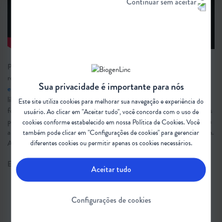
Continuar sem aceitar
Por meio desse relato, é possível compreender que, por mais que exista
receio e resistência em assumir a necessidade de ajuda e
cuidados
Sua privacidade é importante para nós
específicos
, o acompanhamento pode ser visto como uma fonte de
liberdade e autonomia para alcançar a máxima potencialidade e viver de
Este site utiliza cookies para melhorar sua navegação e experiência do
forma digna. Também é uma maneira de compreender a realidade dessas
usuário. Ao clicar em "Aceitar tudo", você concorda com o uso de
pessoas e, consequentemente, acolher e respeitar de forma mais efetiva
cookies conforme estabelecido em nossa
Política de Cookies
. Você
a comunidade de AME, especialmente os jovens e adultos com a doença.
também pode clicar em "Configurações de cookies" para gerenciar
Acompanhe o nosso site e não perca nenhum episódio do AMECast.
diferentes cookies ou permitir apenas os cookies necessários.
Em dúvida sobre algum termo desta matéria?
Confira o glossário
.
Aceitar tudo
#AtrofiaMuscularEspinhal #AME
Configurações de cookies
#JovenseAdultos