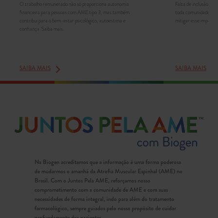
O trabalho remunerado não só proporciona autonomia
Falta de inclusão re
financeira para pessoas com AME tipo 3, mas também
toda comunidade a su
contribui para o bem-estar psicológico, autoestima e
mitigar esse impacto
confiança. Saiba mais.
SAIBA MAIS
SAIBA MAIS
Na Biogen acreditamos que a informação é uma forma poderosa
de mudarmos o amanhã da Atrofia Muscular Espinhal (AME) no
Brasil. Com o Juntos Pela AME, reforçamos nosso
comprometimento com a comunidade de AME e com suas
necessidades de forma integral, indo para além do tratamento
farmacológico, sempre guiados pelo nosso propósito de cuidar
profundamente dos pacientes.