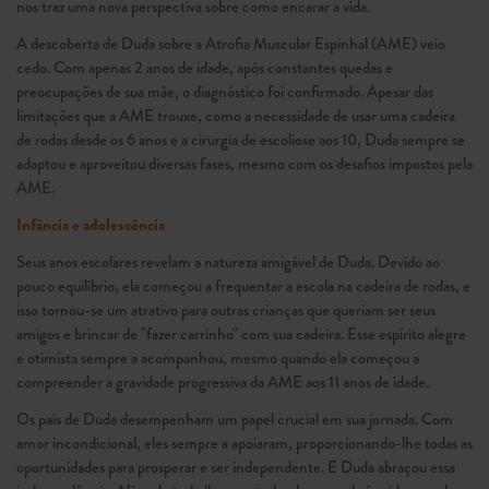
nos traz uma nova perspectiva sobre como encarar a vida.
A descoberta de Duda sobre a Atrofia Muscular Espinhal (AME) veio
cedo. Com apenas 2 anos de idade, após constantes quedas e
preocupações de sua mãe, o diagnóstico foi confirmado. Apesar das
limitações que a AME trouxe, como a necessidade de usar uma cadeira
de rodas desde os 6 anos e a cirurgia de escoliose aos 10, Duda sempre se
adaptou e aproveitou diversas fases, mesmo com os desafios impostos pela
AME.
Infância e adolescência
Seus anos escolares revelam a natureza amigável de Duda. Devido ao
pouco equilíbrio, ela começou a frequentar a escola na cadeira de rodas, e
isso tornou-se um atrativo para outras crianças que queriam ser seus
amigos e brincar de "fazer carrinho" com sua cadeira. Esse espírito alegre
e otimista sempre a acompanhou, mesmo quando ela começou a
compreender a gravidade progressiva da AME aos 11 anos de idade.
Os pais de Duda desempenham um papel crucial em sua jornada. Com
amor incondicional, eles sempre a apoiaram, proporcionando-lhe todas as
oportunidades para prosperar e ser independente. E Duda abraçou essa