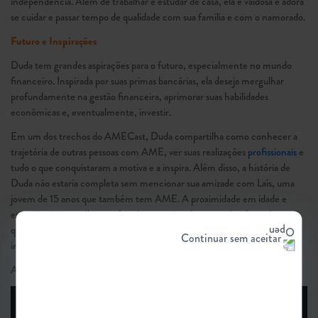
independência. Além de trabalhar e estudar de casa, ela é vaidosa e adora
se cuidar e passar tempo de qualidade com sua família e com o namorado.
Futuro e Inspirações
Duda tem grandes aspirações para o futuro, especialmente no mundo
financeiro. Inspirada por suas primas bancárias, ela deseja mergulhar
profundamente na gestão financeira, aprimorar suas habilidades
econômicas e, eventualmente, investir.
Em um dos trechos do AMECast, Duda compartilha como conhecer a
trajetória de outras pessoas com AME, ver suas realizações
profissionais
e
tudo o que conquistaram a motiva e a inspira. Além disso, a história de
Duda não estaria completa sem mencionar sua amizade com Laís, uma
jovem de 15 anos que também tem AME. A proximidade em idade e
experiências semelhantes fortaleceu o vínculo entre elas, fazendo com
que conversassem todos os dias, compartilhando suas vivências e
Continuar sem aceitar
inspirando e fortalecendo uma à outra.
Assista ao episódio completo: