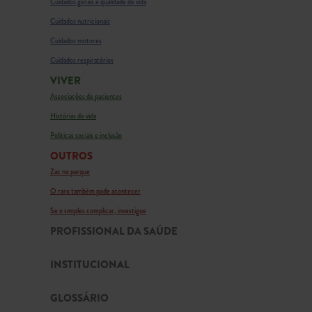
Cuidados gerais e qualidade de vida
Cuidados nutricionais
Cuidados motores
Cuidados respiratórios
VIVER
Associações de pacientes
Histórias de vida
Políticas sociais e inclusão
OUTROS
Zac no parque
O raro também pode acontecer
Se o simples complicar, investigue
PROFISSIONAL DA SAÚDE
INSTITUCIONAL
GLOSSÁRIO