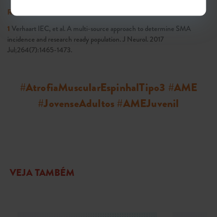
Referências:
1
Verhaart IEC, et al. A multi-source approach to determine SMA
incidence and research ready population. J Neurol. 2017
Jul;264(7):1465-1473.
#AtrofiaMuscularEspinhalTipo3 #AME
#JovenseAdultos #AMEJuvenil
VEJA TAMBÉM