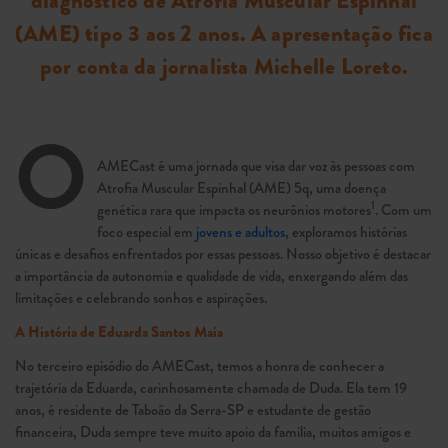
diagnóstico de Atrofia Muscular Espinhal
(AME) tipo 3 aos 2 anos. A apresentação fica
por conta da jornalista Michelle Loreto.
O
AMECast é uma jornada que visa dar voz às pessoas com
Atrofia Muscular Espinhal (AME) 5q, uma doença
1
genética rara que impacta os neurônios motores
. Com um
foco especial em
jovens e adultos
, exploramos histórias
únicas e desafios enfrentados por essas pessoas. Nosso objetivo é destacar
a importância da autonomia e qualidade de vida, enxergando além das
limitações e celebrando sonhos e aspirações.
A História de Eduarda Santos Maia
No terceiro episódio do AMECast, temos a honra de conhecer a
trajetória da Eduarda, carinhosamente chamada de Duda. Ela tem 19
anos, é residente de Taboão da Serra-SP e estudante de gestão
financeira, Duda sempre teve muito apoio da familia, muitos amigos e